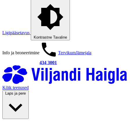
Ligipääsetavus
Kontrastne
Tavaline
Info ja broneerimine
Tervikum
Jämejala
434 3001
Kõik teenused
Laps ja pere