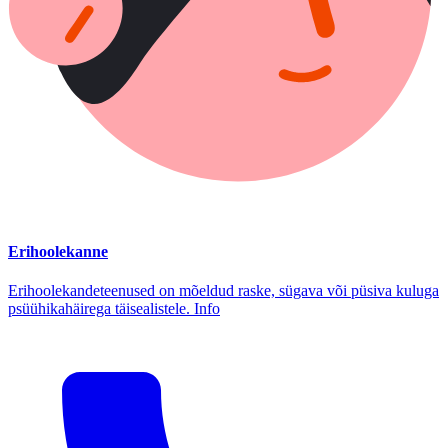
Erihoolekanne
Erihoolekandeteenused on mõeldud raske, sügava või püsiva kuluga
psüühikahäirega täisealistele. Info