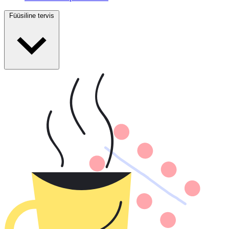
Füüsiline tervis