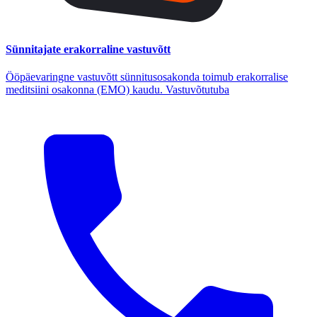
Sünnitajate erakorraline vastuvõtt
Ööpäevaringne vastuvõtt sünnitusosakonda toimub erakorralise
meditsiini osakonna (EMO) kaudu. Vastuvõtutuba