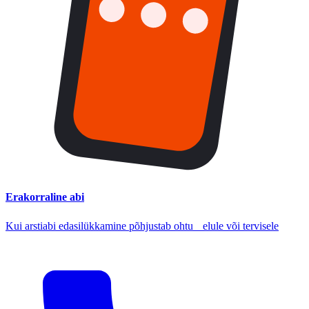
Erakorraline abi
Kui arstiabi edasilükkamine põhjustab ohtu elule või tervisele