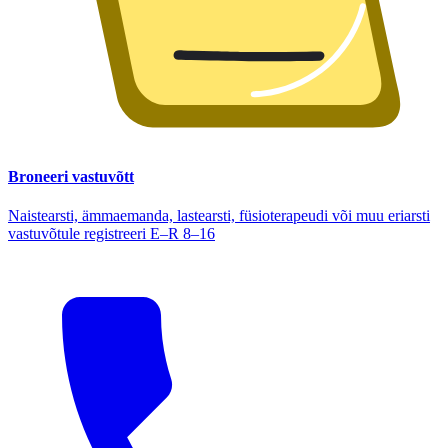
Broneeri vastuvõtt
Naistearsti, ämmaemanda, lastearsti, füsioterapeudi või muu eriarsti
vastuvõtule registreeri E–R 8–16