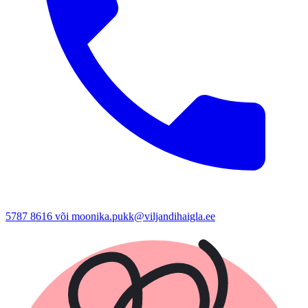
5787 8616 või moonika.pukk@viljandihaigla.ee