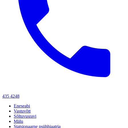
435 4248
Eneseabi
Vastuvõtt
Sõltuvusravi
Mälu
Statsionaarne psühhiaatria