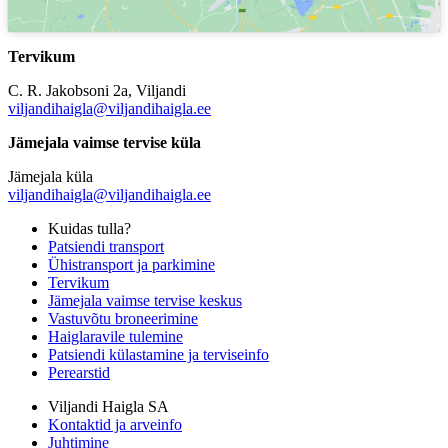
Tervikum
C. R. Jakobsoni 2a, Viljandi
viljandihaigla@viljandihaigla.ee
Jämejala vaimse tervise küla
Jämejala küla
viljandihaigla@viljandihaigla.ee
Kuidas tulla?
Patsiendi transport
Ühistransport ja parkimine
Tervikum
Jämejala vaimse tervise keskus
Vastuvõtu broneerimine
Haiglaravile tulemine
Patsiendi külastamine ja terviseinfo
Perearstid
Viljandi Haigla SA
Kontaktid ja arveinfo
Juhtimine