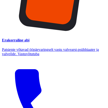
Erakorraline abi
Patsiente võtavad ööpäevaringselt vastu valvearst-psühhiaater ja
valveõde. Vastuvõtutuba