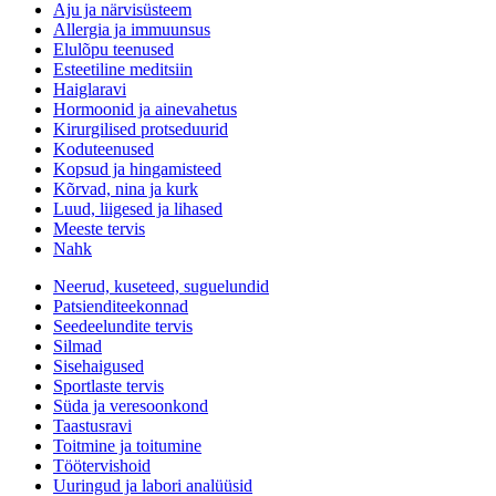
Aju ja närvisüsteem
Allergia ja immuunsus
Elulõpu teenused
Esteetiline meditsiin
Haiglaravi
Hormoonid ja ainevahetus
Kirurgilised protseduurid
Koduteenused
Kopsud ja hingamisteed
Kõrvad, nina ja kurk
Luud, liigesed ja lihased
Meeste tervis
Nahk
Neerud, kuseteed, suguelundid
Patsienditeekonnad
Seedeelundite tervis
Silmad
Sisehaigused
Sportlaste tervis
Süda ja veresoonkond
Taastusravi
Toitmine ja toitumine
Töötervishoid
Uuringud ja labori analüüsid