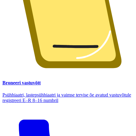
Broneeri vastuvõtt
Psühhiaatri, lastepsühhiaatri ja vaimse tervise õe avatud vastuvõtule
registreeri E–R 8–16 numbril