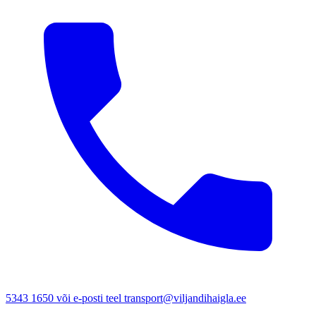
5343 1650 või e-posti teel transport@viljandihaigla.ee