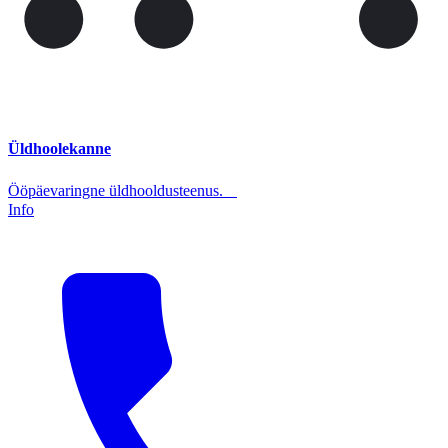
Üldhoolekanne
Ööpäevaringne üldhooldusteenus.
Info