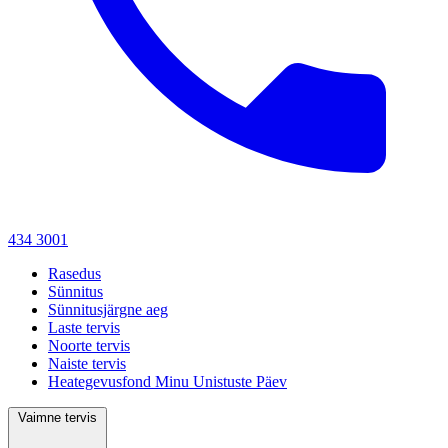
434 3001
Rasedus
Sünnitus
Sünnitusjärgne aeg
Laste tervis
Noorte tervis
Naiste tervis
Heategevusfond Minu Unistuste Päev
Vaimne tervis