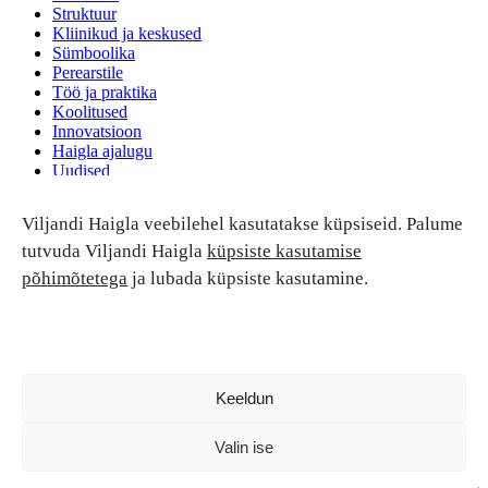
Struktuur
Kliinikud ja keskused
Sümboolika
Perearstile
Töö ja praktika
Koolitused
Innovatsioon
Haigla ajalugu
Uudised
Ruumide rent
Viljandi Haigla veebilehel kasutatakse küpsiseid. Palume
Patsiendi turvalisus ja õigused
Patsiendi õigused ja kohustused
tutvuda Viljandi Haigla
küpsiste kasutamise
Patsiendiohutus
põhimõtetega
ja lubada küpsiste kasutamine.
Patsientide nõukoda
Tagasiside
Andmekaitse
Ravivigade hüvitis
Luban kõik
Keeldun
Valin ise