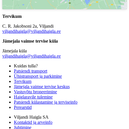
Tervikum
C. R. Jakobsoni 2a, Viljandi
viljandihaigla@viljandihaigla.ee
Jämejala vaimse tervise küla
Jämejala küla
viljandihaigla@viljandihaigla.ee
Kuidas tulla?
Patsiendi transport
Ühistransport ja parkimine
Tervikum
Jämejala vaimse tervise keskus
Vastuvõtu broneerimine
Haiglaravile tulemine
Patsiendi külastamine ja terviseinfo
Perearstid
Viljandi Haigla SA
Kontaktid ja arveinfo
Juhtimine