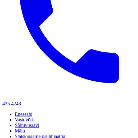
435 4248
Eneseabi
Vastuvõtt
Sõltuvusravi
Mälu
Statsionaarne psühhiaatria