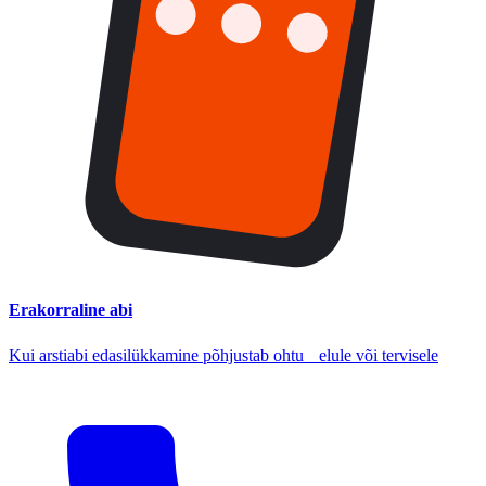
Erakorraline abi
Kui arstiabi edasilükkamine põhjustab ohtu elule või tervisele