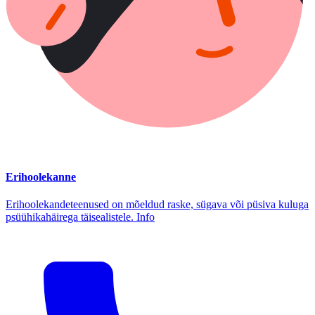
Erihoolekanne
Erihoolekandeteenused on mõeldud raske, sügava või püsiva kuluga
psüühikahäirega täisealistele. Info