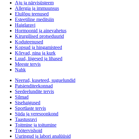
Aju ja närvisüsteem
Allergia ja immuunsus
Elulõpu teenused
Esteetiline meditsiin
Haiglaravi
Hormoonid ja ainevahetus
Kirurgilised protseduurid
Koduteenused
Kopsud ja hingamisteed
Kõrvad, nina ja kurk
Luud, liigesed ja lihased
Meeste tervis
Nahk
Neerud, kuseteed, suguelundid
Patsienditeekonnad
Seedeelundite tervis
Silmad
Sisehaigused
Sportlaste tervis
Süda ja veresoonkond
Taastusravi
Toitmine ja toitumine
Töötervishoid
Uuringud ja labori analüüsid