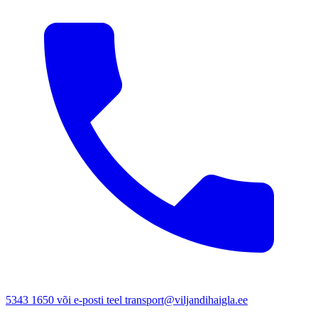
5343 1650 või e-posti teel transport@viljandihaigla.ee