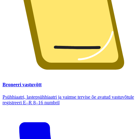
Broneeri vastuvõtt
Psühhiaatri, lastepsühhiaatri ja vaimse tervise õe avatud vastuvõtule
registreeri E–R 8–16 numbril