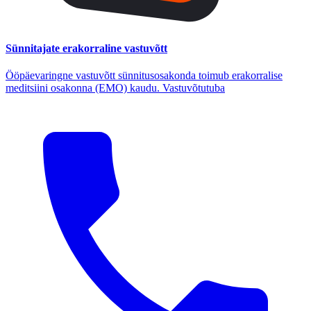
Sünnitajate erakorraline vastuvõtt
Ööpäevaringne vastuvõtt sünnitusosakonda toimub erakorralise
meditsiini osakonna (EMO) kaudu. Vastuvõtutuba