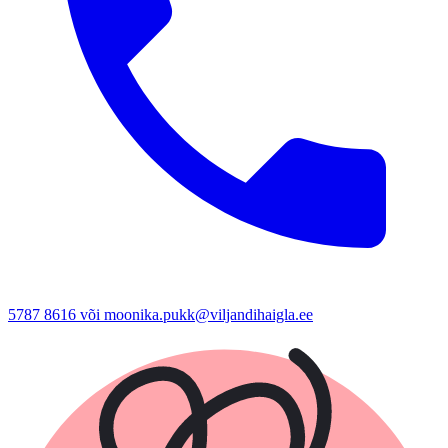
5787 8616 või moonika.pukk@viljandihaigla.ee