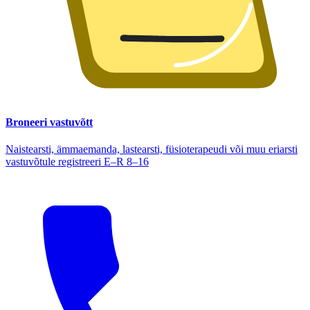
Broneeri vastuvõtt
Naistearsti, ämmaemanda, lastearsti, füsioterapeudi või muu eriarsti
vastuvõtule registreeri E–R 8–16