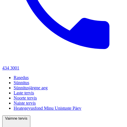
434 3001
Rasedus
Sünnitus
Sünnitusjärgne aeg
Laste tervis
Noorte tervis
Naiste tervis
Heategevusfond Minu Unistuste Päev
Vaimne tervis