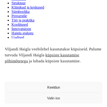
Struktuur
Kliinikud ja keskused
Sümboolika
Perearstile
Töö ja praktika
Koolitused
Innovatsioon
Haigla ajalugu
Uudised
Ruumide rent
Viljandi Haigla veebilehel kasutatakse küpsiseid. Palume
Patsiendi turvalisus ja õigused
Patsiendi õigused ja kohustused
tutvuda Viljandi Haigla
küpsiste kasutamise
Patsiendiohutus
põhimõtetega
ja lubada küpsiste kasutamine.
Patsientide nõukoda
Tagasiside
Andmekaitse
Ravivigade hüvitis
Luban kõik
Keeldun
Valin ise