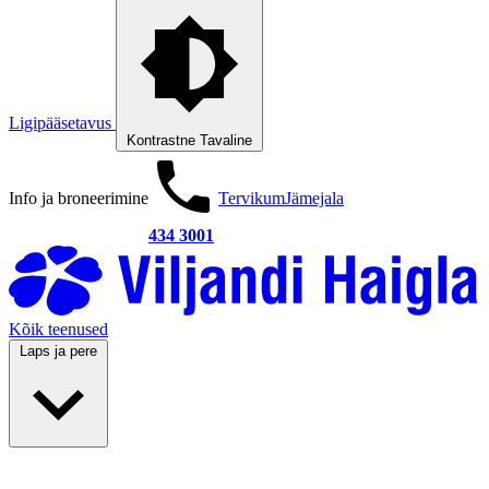
Ligipääsetavus
Kontrastne
Tavaline
Info ja broneerimine
Tervikum
Jämejala
434 3001
Kõik teenused
Laps ja pere