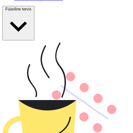
Füüsiline tervis