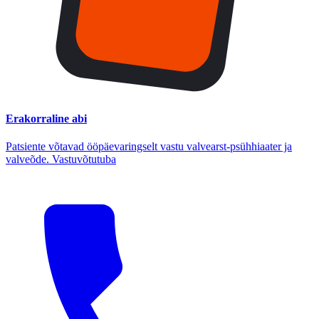
Erakorraline abi
Patsiente võtavad ööpäevaringselt vastu valvearst-psühhiaater ja
valveõde. Vastuvõtutuba