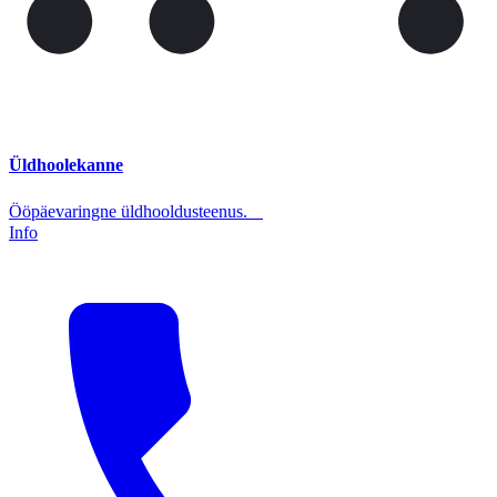
Üldhoolekanne
Ööpäevaringne üldhooldusteenus.
Info