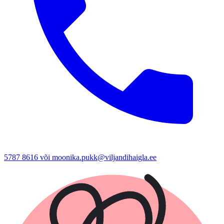
5787 8616 või moonika.pukk@viljandihaigla.ee