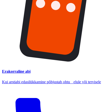
Erakorraline abi
Kui arstiabi edasilükkamine põhjustab ohtu elule või tervisele