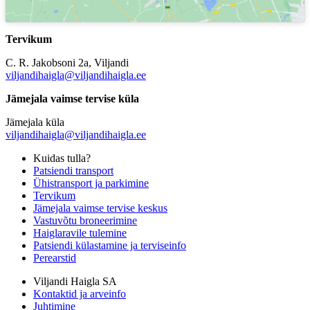
Tervikum
C. R. Jakobsoni 2a, Viljandi
viljandihaigla@viljandihaigla.ee
Jämejala vaimse tervise küla
Jämejala küla
viljandihaigla@viljandihaigla.ee
Kuidas tulla?
Patsiendi transport
Ühistransport ja parkimine
Tervikum
Jämejala vaimse tervise keskus
Vastuvõtu broneerimine
Haiglaravile tulemine
Patsiendi külastamine ja terviseinfo
Perearstid
Viljandi Haigla SA
Kontaktid ja arveinfo
Juhtimine