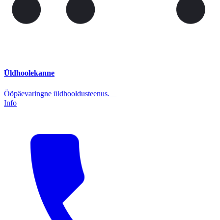
Üldhoolekanne
Ööpäevaringne üldhooldusteenus.
Info