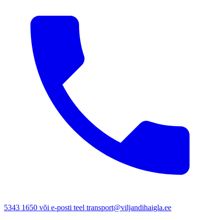
5343 1650 või e-posti teel transport@viljandihaigla.ee