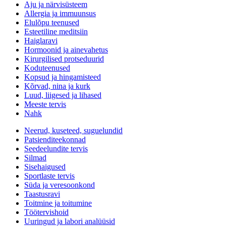
Aju ja närvisüsteem
Allergia ja immuunsus
Elulõpu teenused
Esteetiline meditsiin
Haiglaravi
Hormoonid ja ainevahetus
Kirurgilised protseduurid
Koduteenused
Kopsud ja hingamisteed
Kõrvad, nina ja kurk
Luud, liigesed ja lihased
Meeste tervis
Nahk
Neerud, kuseteed, suguelundid
Patsienditeekonnad
Seedeelundite tervis
Silmad
Sisehaigused
Sportlaste tervis
Süda ja veresoonkond
Taastusravi
Toitmine ja toitumine
Töötervishoid
Uuringud ja labori analüüsid