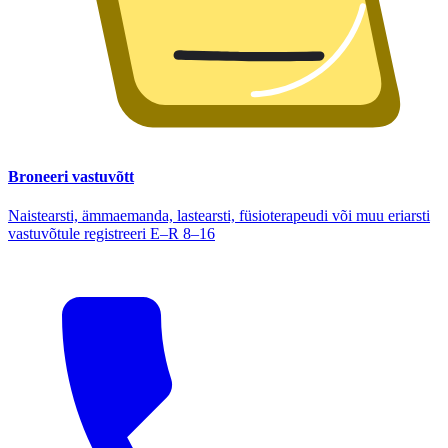
Broneeri vastuvõtt
Naistearsti, ämmaemanda, lastearsti, füsioterapeudi või muu eriarsti
vastuvõtule registreeri E–R 8–16