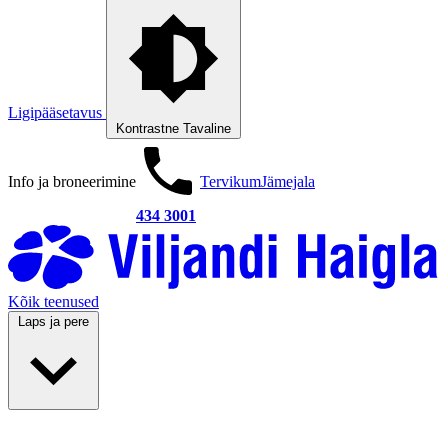
Ligipääsetavus
Kontrastne
Tavaline
Info ja broneerimine
Tervikum
Jämejala
434 3001
Kõik teenused
Laps ja pere