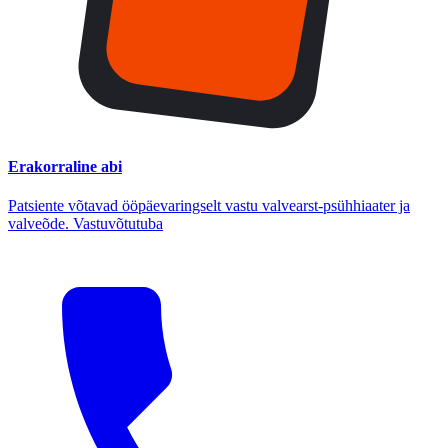
Erakorraline abi
Patsiente võtavad ööpäevaringselt vastu valvearst-psühhiaater ja
valveõde. Vastuvõtutuba