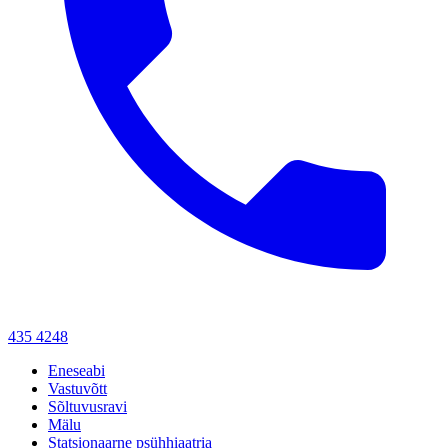
435 4248
Eneseabi
Vastuvõtt
Sõltuvusravi
Mälu
Statsionaarne psühhiaatria