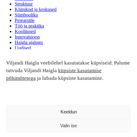
Struktuur
Kliinikud ja keskused
Sümboolika
Perearstile
Töö ja praktika
Koolitused
Innovatsioon
Haigla ajalugu
Uudised
Ruumide rent
Viljandi Haigla veebilehel kasutatakse küpsiseid. Palume
Patsiendi turvalisus ja õigused
Patsiendi õigused ja kohustused
tutvuda Viljandi Haigla
küpsiste kasutamise
Patsiendiohutus
põhimõtetega
ja lubada küpsiste kasutamine.
Patsientide nõukoda
Tagasiside
Andmekaitse
Ravivigade hüvitis
Luban kõik
Keeldun
Valin ise