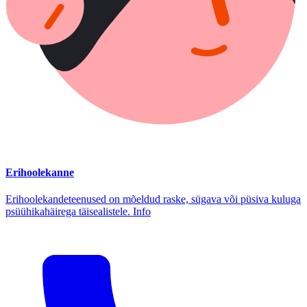
Erihoolekanne
Erihoolekandeteenused on mõeldud raske, sügava või püsiva kuluga
psüühikahäirega täisealistele. Info