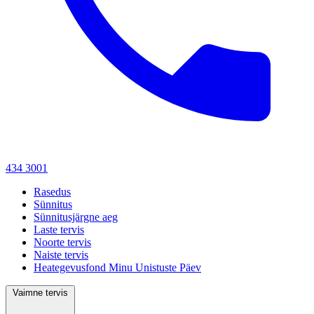
434 3001
Rasedus
Sünnitus
Sünnitusjärgne aeg
Laste tervis
Noorte tervis
Naiste tervis
Heategevusfond Minu Unistuste Päev
Vaimne tervis