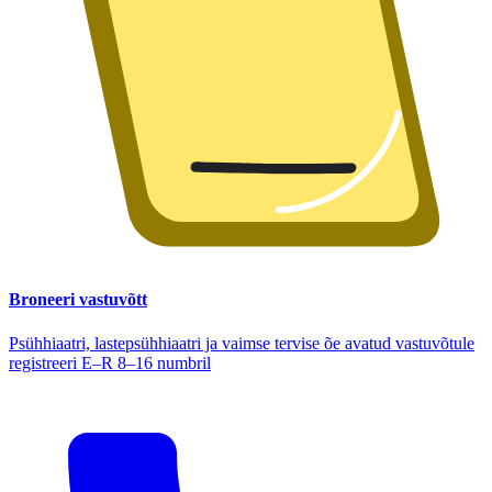
Broneeri vastuvõtt
Psühhiaatri, lastepsühhiaatri ja vaimse tervise õe avatud vastuvõtule
registreeri E–R 8–16 numbril