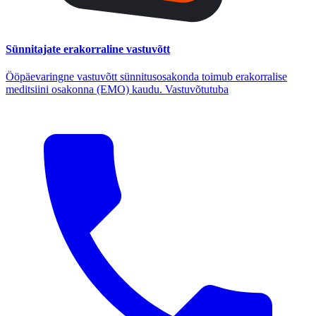
Sünnitajate erakorraline vastuvõtt
Ööpäevaringne vastuvõtt sünnitusosakonda toimub erakorralise
meditsiini osakonna (EMO) kaudu. Vastuvõtutuba