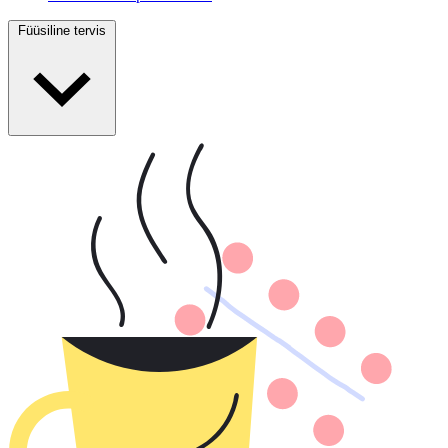
Füüsiline tervis