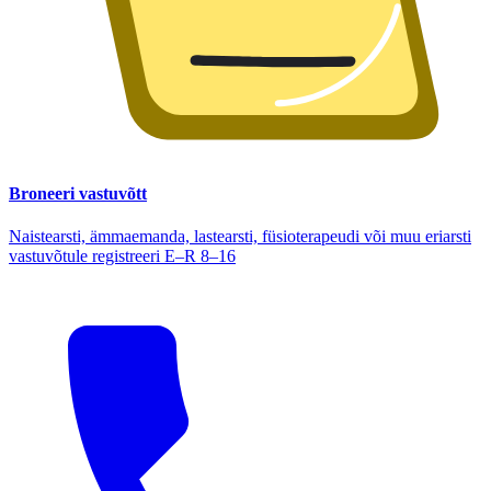
Broneeri vastuvõtt
Naistearsti, ämmaemanda, lastearsti, füsioterapeudi või muu eriarsti
vastuvõtule registreeri E–R 8–16