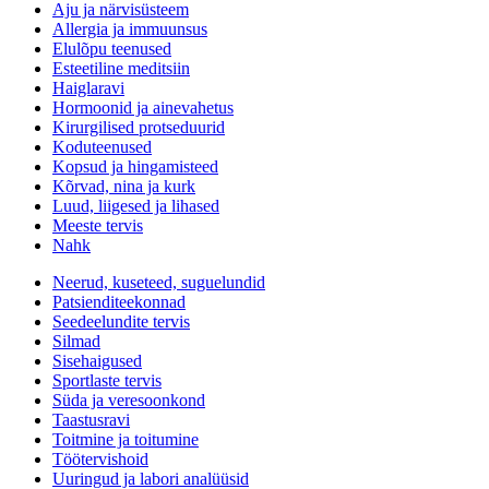
Aju ja närvisüsteem
Allergia ja immuunsus
Elulõpu teenused
Esteetiline meditsiin
Haiglaravi
Hormoonid ja ainevahetus
Kirurgilised protseduurid
Koduteenused
Kopsud ja hingamisteed
Kõrvad, nina ja kurk
Luud, liigesed ja lihased
Meeste tervis
Nahk
Neerud, kuseteed, suguelundid
Patsienditeekonnad
Seedeelundite tervis
Silmad
Sisehaigused
Sportlaste tervis
Süda ja veresoonkond
Taastusravi
Toitmine ja toitumine
Töötervishoid
Uuringud ja labori analüüsid