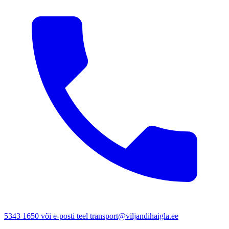
5343 1650 või e-posti teel transport@viljandihaigla.ee