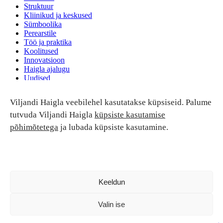
Struktuur
Kliinikud ja keskused
Sümboolika
Perearstile
Töö ja praktika
Koolitused
Innovatsioon
Haigla ajalugu
Uudised
Ruumide rent
Viljandi Haigla veebilehel kasutatakse küpsiseid. Palume
Patsiendi turvalisus ja õigused
Patsiendi õigused ja kohustused
tutvuda Viljandi Haigla
küpsiste kasutamise
Patsiendiohutus
põhimõtetega
ja lubada küpsiste kasutamine.
Patsientide nõukoda
Tagasiside
Andmekaitse
Ravivigade hüvitis
Luban kõik
Keeldun
Valin ise