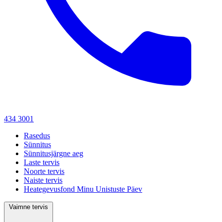
434 3001
Rasedus
Sünnitus
Sünnitusjärgne aeg
Laste tervis
Noorte tervis
Naiste tervis
Heategevusfond Minu Unistuste Päev
Vaimne tervis