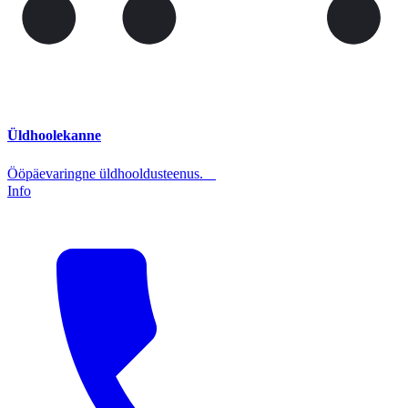
Üldhoolekanne
Ööpäevaringne üldhooldusteenus.
Info