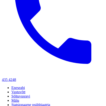
435 4248
Eneseabi
Vastuvõtt
Sõltuvusravi
Mälu
Statsionaarne psühhiaatria