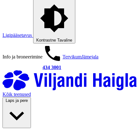
Ligipääsetavus
Kontrastne
Tavaline
Info ja broneerimine
Tervikum
Jämejala
434 3001
Kõik teenused
Laps ja pere