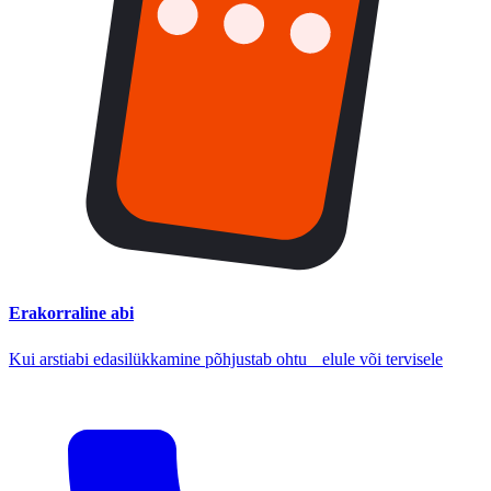
Erakorraline abi
Kui arstiabi edasilükkamine põhjustab ohtu elule või tervisele