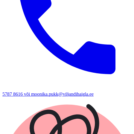
5787 8616 või moonika.pukk@viljandihaigla.ee