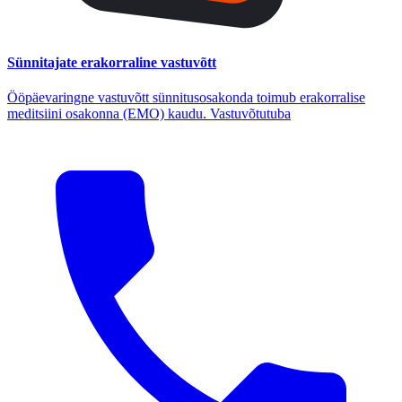
Sünnitajate erakorraline vastuvõtt
Ööpäevaringne vastuvõtt sünnitusosakonda toimub erakorralise
meditsiini osakonna (EMO) kaudu. Vastuvõtutuba