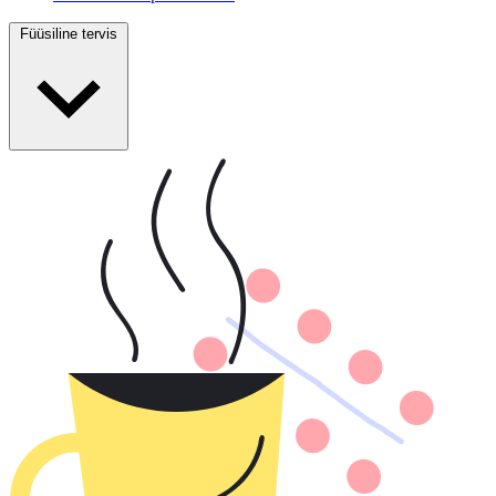
Füüsiline tervis