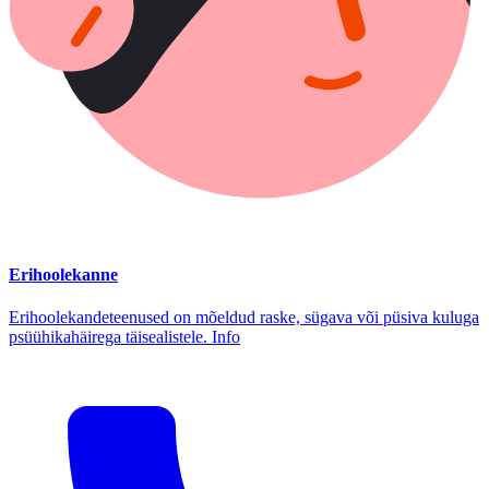
Erihoolekanne
Erihoolekandeteenused on mõeldud raske, sügava või püsiva kuluga
psüühikahäirega täisealistele. Info