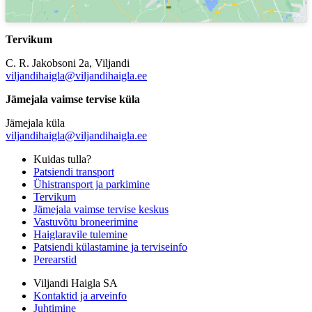
Tervikum
C. R. Jakobsoni 2a, Viljandi
viljandihaigla@viljandihaigla.ee
Jämejala vaimse tervise küla
Jämejala küla
viljandihaigla@viljandihaigla.ee
Kuidas tulla?
Patsiendi transport
Ühistransport ja parkimine
Tervikum
Jämejala vaimse tervise keskus
Vastuvõtu broneerimine
Haiglaravile tulemine
Patsiendi külastamine ja terviseinfo
Perearstid
Viljandi Haigla SA
Kontaktid ja arveinfo
Juhtimine