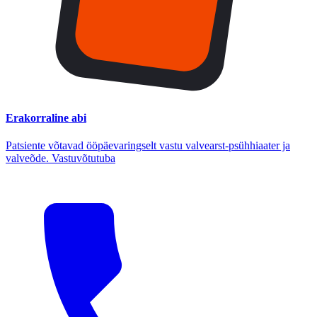
Erakorraline abi
Patsiente võtavad ööpäevaringselt vastu valvearst-psühhiaater ja
valveõde. Vastuvõtutuba