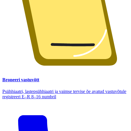
Broneeri vastuvõtt
Psühhiaatri, lastepsühhiaatri ja vaimse tervise õe avatud vastuvõtule
registreeri E–R 8–16 numbril