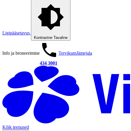
Ligipääsetavus
Kontrastne
Tavaline
Info ja broneerimine
Tervikum
Jämejala
434 3001
Kõik teenused