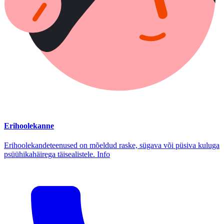
Erihoolekanne
Erihoolekandeteenused on mõeldud raske, sügava või püsiva kuluga
psüühikahäirega täisealistele. Info