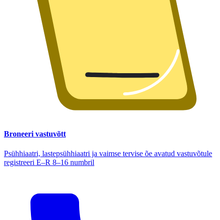
Broneeri vastuvõtt
Psühhiaatri, lastepsühhiaatri ja vaimse tervise õe avatud vastuvõtule
registreeri E–R 8–16 numbril