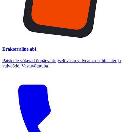
Erakorraline abi
Patsiente võtavad ööpäevaringselt vastu valvearst-psühhiaater ja
valveõde. Vastuvõtutuba