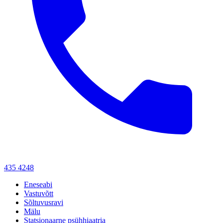
435 4248
Eneseabi
Vastuvõtt
Sõltuvusravi
Mälu
Statsionaarne psühhiaatria