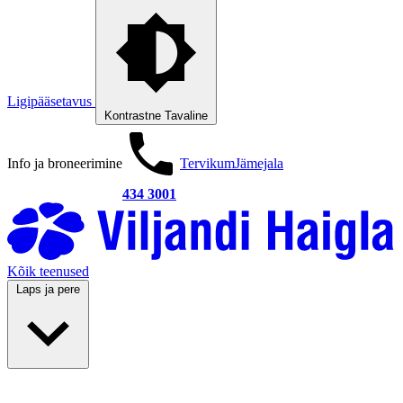
Ligipääsetavus
Kontrastne
Tavaline
Info ja broneerimine
Tervikum
Jämejala
434 3001
Kõik teenused
Laps ja pere