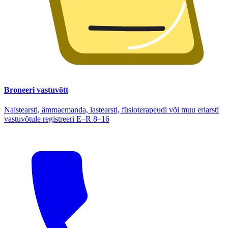
Broneeri vastuvõtt
Naistearsti, ämmaemanda, lastearsti, füsioterapeudi või muu eriarsti
vastuvõtule registreeri E–R 8–16