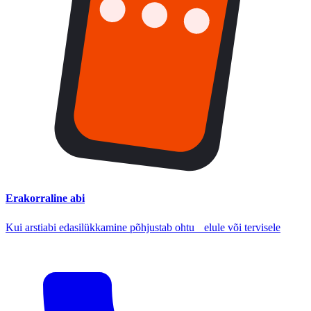
Erakorraline abi
Kui arstiabi edasilükkamine põhjustab ohtu elule või tervisele