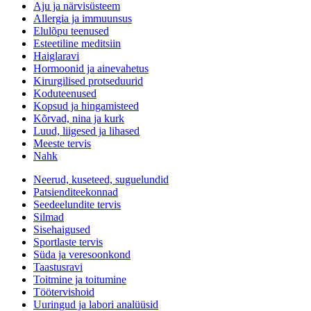
Aju ja närvisüsteem
Allergia ja immuunsus
Elulõpu teenused
Esteetiline meditsiin
Haiglaravi
Hormoonid ja ainevahetus
Kirurgilised protseduurid
Koduteenused
Kopsud ja hingamisteed
Kõrvad, nina ja kurk
Luud, liigesed ja lihased
Meeste tervis
Nahk
Neerud, kuseteed, suguelundid
Patsienditeekonnad
Seedeelundite tervis
Silmad
Sisehaigused
Sportlaste tervis
Süda ja veresoonkond
Taastusravi
Toitmine ja toitumine
Töötervishoid
Uuringud ja labori analüüsid