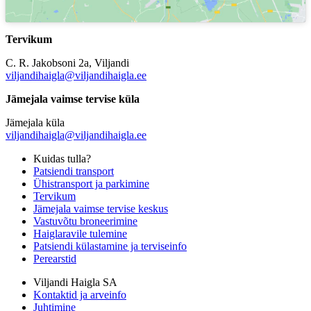
Tervikum
C. R. Jakobsoni 2a, Viljandi
viljandihaigla@viljandihaigla.ee
Jämejala vaimse tervise küla
Jämejala küla
viljandihaigla@viljandihaigla.ee
Kuidas tulla?
Patsiendi transport
Ühistransport ja parkimine
Tervikum
Jämejala vaimse tervise keskus
Vastuvõtu broneerimine
Haiglaravile tulemine
Patsiendi külastamine ja terviseinfo
Perearstid
Viljandi Haigla SA
Kontaktid ja arveinfo
Juhtimine