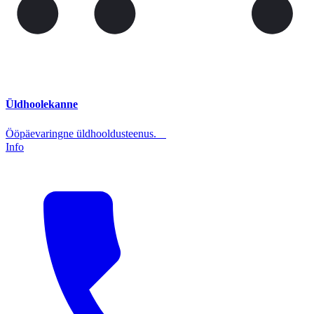
Üldhoolekanne
Ööpäevaringne üldhooldusteenus.
Info