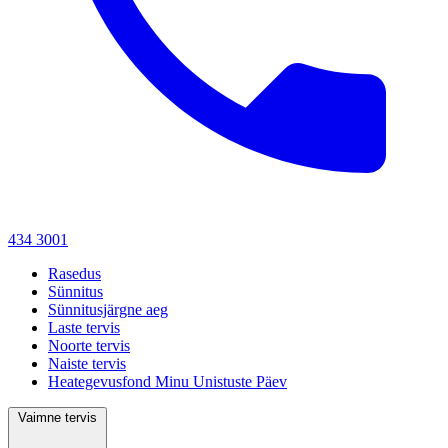
434 3001
Rasedus
Sünnitus
Sünnitusjärgne aeg
Laste tervis
Noorte tervis
Naiste tervis
Heategevusfond Minu Unistuste Päev
Vaimne tervis