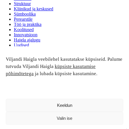
Struktuur
Kliinikud ja keskused
Sümboolika
Perearstile
Töö ja praktika
Koolitused
Innovatsioon
Haigla ajalugu
Uudised
Ruumide rent
Viljandi Haigla veebilehel kasutatakse küpsiseid. Palume
Patsiendi turvalisus ja õigused
Patsiendi õigused ja kohustused
tutvuda Viljandi Haigla
küpsiste kasutamise
Patsiendiohutus
põhimõtetega
ja lubada küpsiste kasutamine.
Patsientide nõukoda
Tagasiside
Andmekaitse
Ravivigade hüvitis
Luban kõik
Keeldun
Valin ise