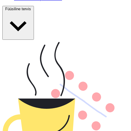
Füüsiline tervis