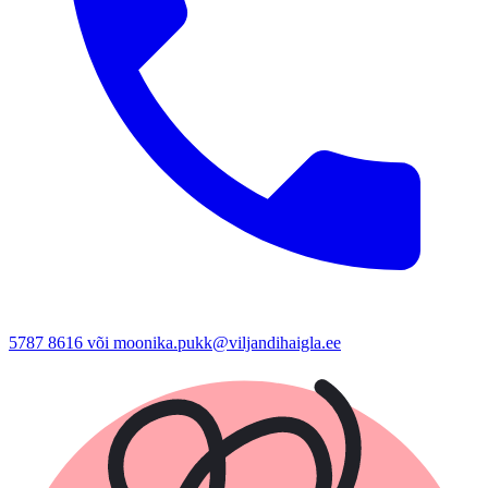
5787 8616 või moonika.pukk@viljandihaigla.ee