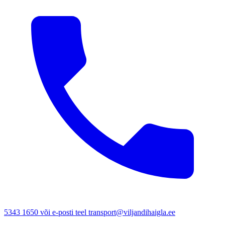
5343 1650 või e-posti teel transport@viljandihaigla.ee