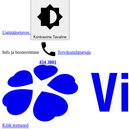
Ligipääsetavus
Kontrastne
Tavaline
Info ja broneerimine
Tervikum
Jämejala
434 3001
Kõik teenused