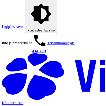
Ligipääsetavus
Kontrastne
Tavaline
Info ja broneerimine
Tervikum
Jämejala
434 3001
Kõik teenused