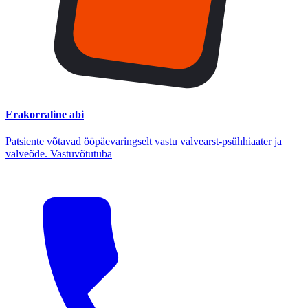
Erakorraline abi
Patsiente võtavad ööpäevaringselt vastu valvearst-psühhiaater ja
valveõde. Vastuvõtutuba