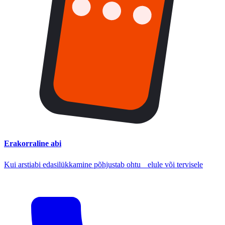
Erakorraline abi
Kui arstiabi edasilükkamine põhjustab ohtu elule või tervisele