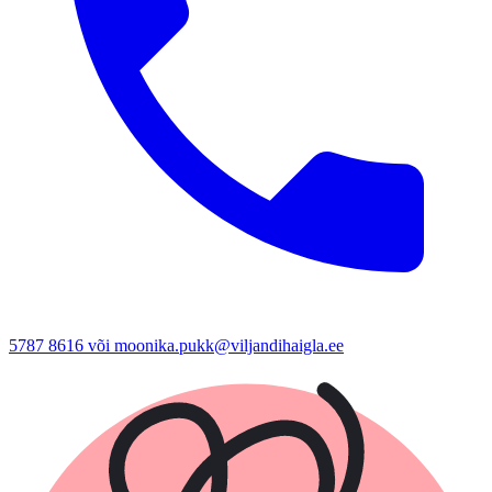
5787 8616 või moonika.pukk@viljandihaigla.ee