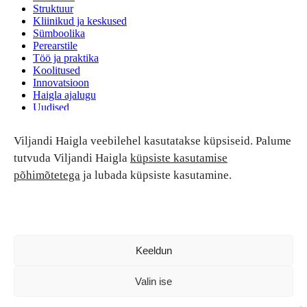
Struktuur
Kliinikud ja keskused
Sümboolika
Perearstile
Töö ja praktika
Koolitused
Innovatsioon
Haigla ajalugu
Uudised
Ruumide rent
Viljandi Haigla veebilehel kasutatakse küpsiseid. Palume
Patsiendi turvalisus ja õigused
Patsiendi õigused ja kohustused
tutvuda Viljandi Haigla
küpsiste kasutamise
Patsiendiohutus
põhimõtetega
ja lubada küpsiste kasutamine.
Patsientide nõukoda
Tagasiside
Andmekaitse
Ravivigade hüvitis
Luban kõik
Keeldun
Valin ise