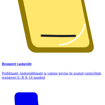
Broneeri vastuvõtt
Psühhiaatri, lastepsühhiaatri ja vaimse tervise õe avatud vastuvõtule
registreeri E–R 8–16 numbril