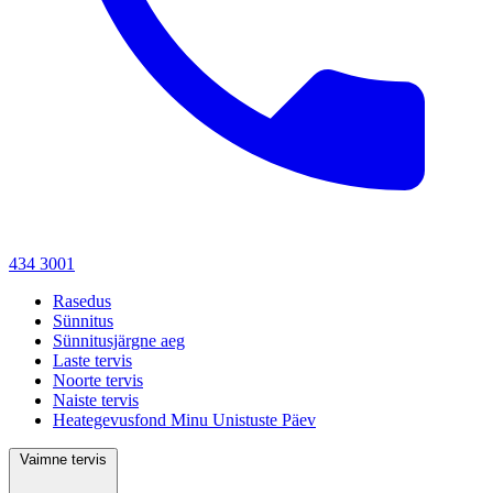
434 3001
Rasedus
Sünnitus
Sünnitusjärgne aeg
Laste tervis
Noorte tervis
Naiste tervis
Heategevusfond Minu Unistuste Päev
Vaimne tervis