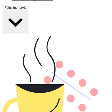
Füüsiline tervis