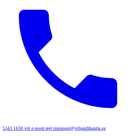
5343 1650 või e-posti teel transport@viljandihaigla.ee