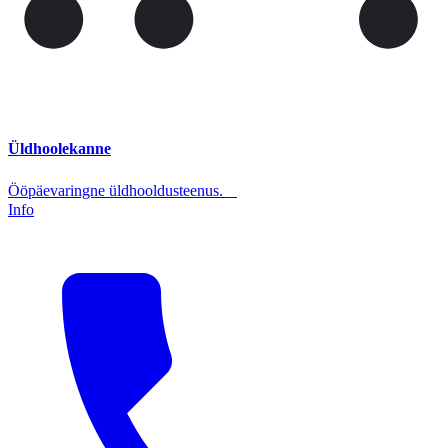
Üldhoolekanne
Ööpäevaringne üldhooldusteenus.
Info