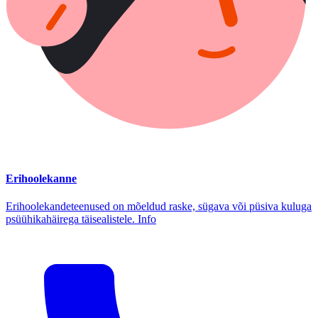
Erihoolekanne
Erihoolekandeteenused on mõeldud raske, sügava või püsiva kuluga
psüühikahäirega täisealistele. Info