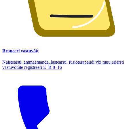
Broneeri vastuvõtt
Naistearsti, ämmaemanda, lastearsti, füsioterapeudi või muu eriarsti
vastuvõtule registreeri E–R 8–16