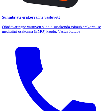
Sünnitajate erakorraline vastuvõtt
Ööpäevaringne vastuvõtt sünnitusosakonda toimub erakorralise
meditsiini osakonna (EMO) kaudu. Vastuvõtutuba