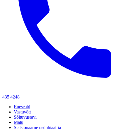
435 4248
Eneseabi
Vastuvõtt
Sõltuvusravi
Mälu
Statsionaarne psühhiaatria