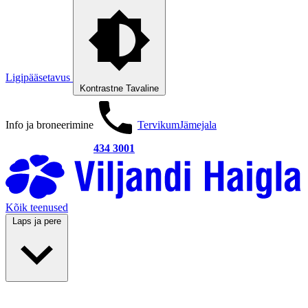
Ligipääsetavus
Kontrastne
Tavaline
Info ja broneerimine
Tervikum
Jämejala
434 3001
Kõik teenused
Laps ja pere