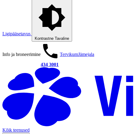
Ligipääsetavus
Kontrastne
Tavaline
Info ja broneerimine
Tervikum
Jämejala
434 3001
Kõik teenused