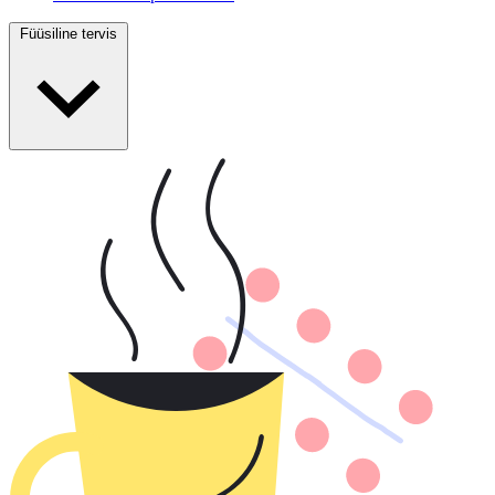
Füüsiline tervis