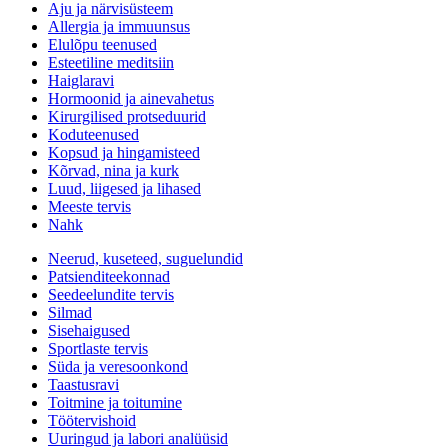
Aju ja närvisüsteem
Allergia ja immuunsus
Elulõpu teenused
Esteetiline meditsiin
Haiglaravi
Hormoonid ja ainevahetus
Kirurgilised protseduurid
Koduteenused
Kopsud ja hingamisteed
Kõrvad, nina ja kurk
Luud, liigesed ja lihased
Meeste tervis
Nahk
Neerud, kuseteed, suguelundid
Patsienditeekonnad
Seedeelundite tervis
Silmad
Sisehaigused
Sportlaste tervis
Süda ja veresoonkond
Taastusravi
Toitmine ja toitumine
Töötervishoid
Uuringud ja labori analüüsid