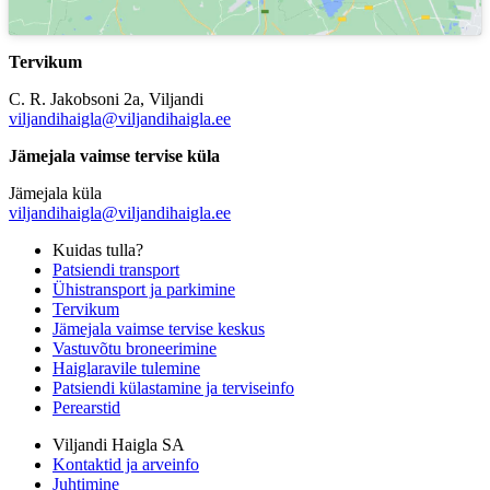
Tervikum
C. R. Jakobsoni 2a, Viljandi
viljandihaigla@viljandihaigla.ee
Jämejala vaimse tervise küla
Jämejala küla
viljandihaigla@viljandihaigla.ee
Kuidas tulla?
Patsiendi transport
Ühistransport ja parkimine
Tervikum
Jämejala vaimse tervise keskus
Vastuvõtu broneerimine
Haiglaravile tulemine
Patsiendi külastamine ja terviseinfo
Perearstid
Viljandi Haigla SA
Kontaktid ja arveinfo
Juhtimine