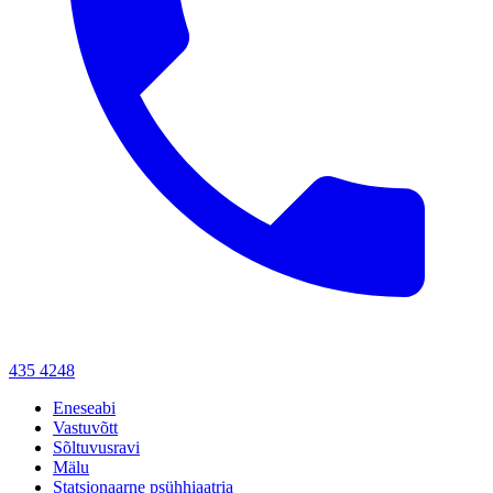
435 4248
Eneseabi
Vastuvõtt
Sõltuvusravi
Mälu
Statsionaarne psühhiaatria