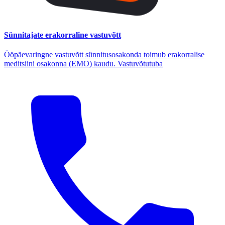
Sünnitajate erakorraline vastuvõtt
Ööpäevaringne vastuvõtt sünnitusosakonda toimub erakorralise
meditsiini osakonna (EMO) kaudu. Vastuvõtutuba