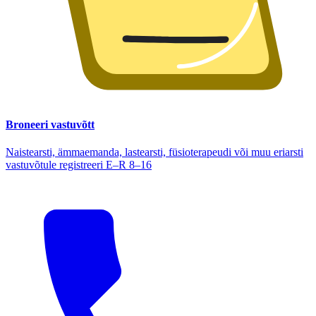
Broneeri vastuvõtt
Naistearsti, ämmaemanda, lastearsti, füsioterapeudi või muu eriarsti
vastuvõtule registreeri E–R 8–16