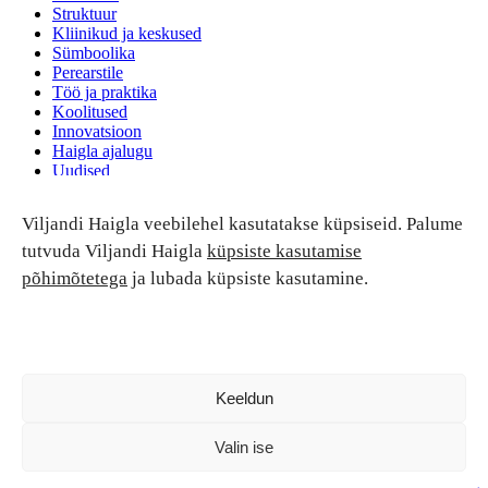
Struktuur
Kliinikud ja keskused
Sümboolika
Perearstile
Töö ja praktika
Koolitused
Innovatsioon
Haigla ajalugu
Uudised
Ruumide rent
Viljandi Haigla veebilehel kasutatakse küpsiseid. Palume
Patsiendi turvalisus ja õigused
Patsiendi õigused ja kohustused
tutvuda Viljandi Haigla
küpsiste kasutamise
Patsiendiohutus
põhimõtetega
ja lubada küpsiste kasutamine.
Patsientide nõukoda
Tagasiside
Andmekaitse
Ravivigade hüvitis
Luban kõik
Keeldun
Valin ise