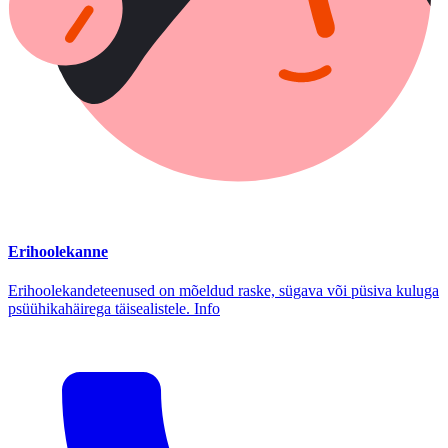
Erihoolekanne
Erihoolekandeteenused on mõeldud raske, sügava või püsiva kuluga
psüühikahäirega täisealistele. Info