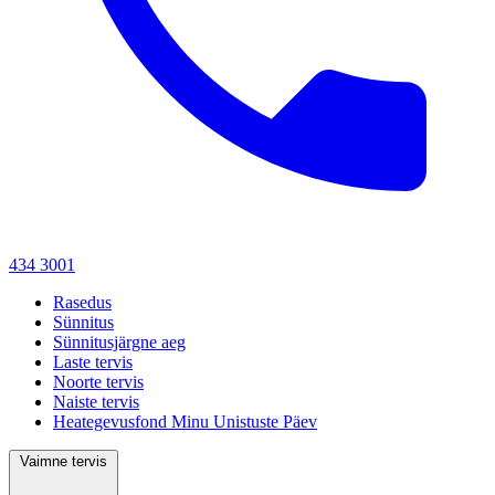
434 3001
Rasedus
Sünnitus
Sünnitusjärgne aeg
Laste tervis
Noorte tervis
Naiste tervis
Heategevusfond Minu Unistuste Päev
Vaimne tervis