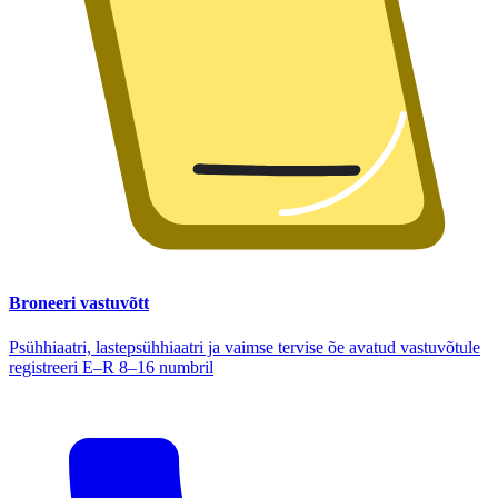
Broneeri vastuvõtt
Psühhiaatri, lastepsühhiaatri ja vaimse tervise õe avatud vastuvõtule
registreeri E–R 8–16 numbril