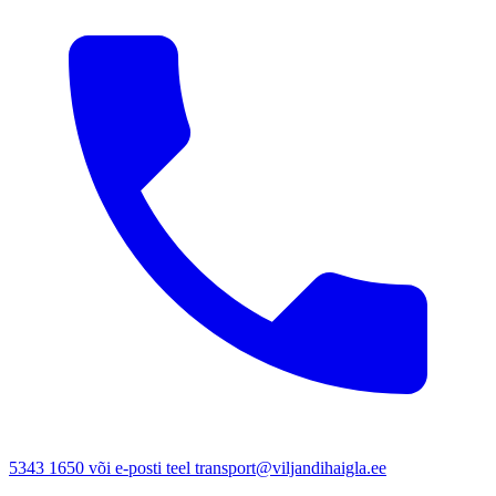
5343 1650 või e-posti teel transport@viljandihaigla.ee