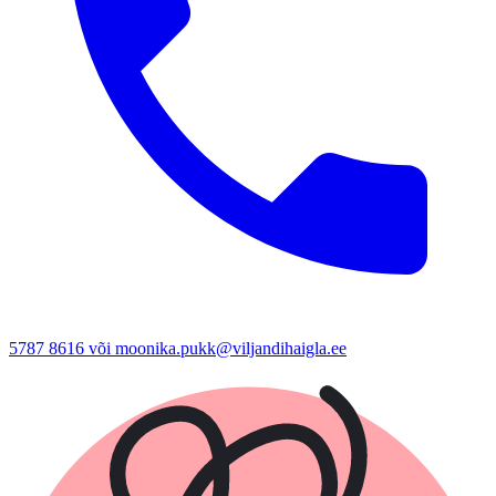
5787 8616 või moonika.pukk@viljandihaigla.ee