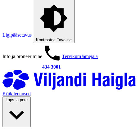
Ligipääsetavus
Kontrastne
Tavaline
Info ja broneerimine
Tervikum
Jämejala
434 3001
Kõik teenused
Laps ja pere