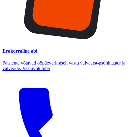
Erakorraline abi
Patsiente võtavad ööpäevaringselt vastu valvearst-psühhiaater ja
valveõde. Vastuvõtutuba