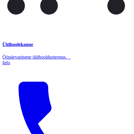
Üldhoolekanne
Ööpäevaringne üldhooldusteenus.
Info