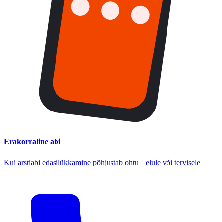
Erakorraline abi
Kui arstiabi edasilükkamine põhjustab ohtu elule või tervisele