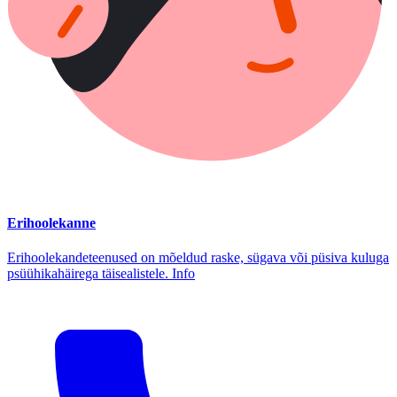
Erihoolekanne
Erihoolekandeteenused on mõeldud raske, sügava või püsiva kuluga
psüühikahäirega täisealistele. Info