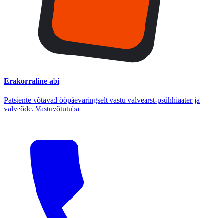
Erakorraline abi
Patsiente võtavad ööpäevaringselt vastu valvearst-psühhiaater ja
valveõde. Vastuvõtutuba