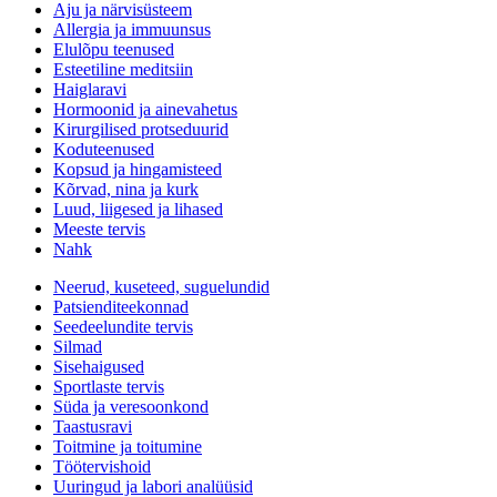
Aju ja närvisüsteem
Allergia ja immuunsus
Elulõpu teenused
Esteetiline meditsiin
Haiglaravi
Hormoonid ja ainevahetus
Kirurgilised protseduurid
Koduteenused
Kopsud ja hingamisteed
Kõrvad, nina ja kurk
Luud, liigesed ja lihased
Meeste tervis
Nahk
Neerud, kuseteed, suguelundid
Patsienditeekonnad
Seedeelundite tervis
Silmad
Sisehaigused
Sportlaste tervis
Süda ja veresoonkond
Taastusravi
Toitmine ja toitumine
Töötervishoid
Uuringud ja labori analüüsid