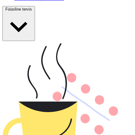
Füüsiline tervis