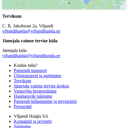
Tervikum
C. R. Jakobsoni 2a, Viljandi
viljandihaigla@viljandihaigla.ee
Jämejala vaimse tervise küla
Jämejala küla
viljandihaigla@viljandihaigla.ee
Kuidas tulla?
Patsiendi transport
Ühistransport ja parkimine
Tervikum
Jämejala vaimse tervise keskus
Vastuvõtu broneerimine
Haiglaravile tulemine
Patsiendi külastamine ja terviseinfo
Perearstid
Viljandi Haigla SA
Kontaktid ja arveinfo
Juhtimine