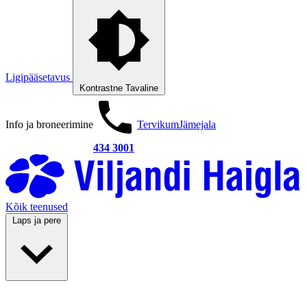
Ligipääsetavus
Kontrastne
Tavaline
Info ja broneerimine
Tervikum
Jämejala
434 3001
Kõik teenused
Laps ja pere