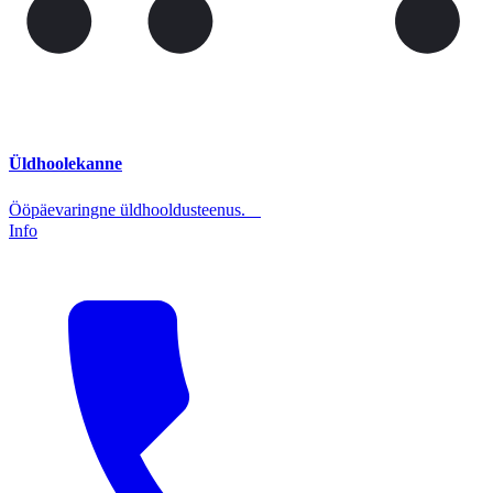
Üldhoolekanne
Ööpäevaringne üldhooldusteenus.
Info