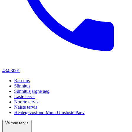
434 3001
Rasedus
Sünnitus
Sünnitusjärgne aeg
Laste tervis
Noorte tervis
Naiste tervis
Heategevusfond Minu Unistuste Päev
Vaimne tervis