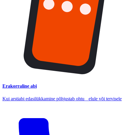
Erakorraline abi
Kui arstiabi edasilükkamine põhjustab ohtu elule või tervisele