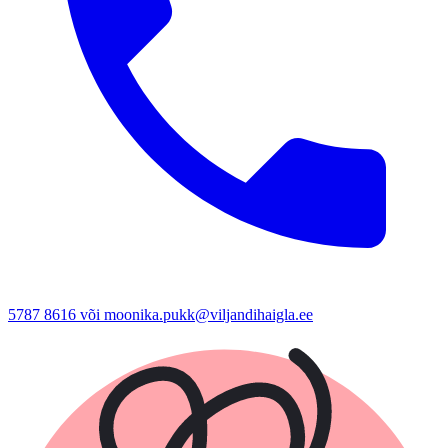
5787 8616 või moonika.pukk@viljandihaigla.ee