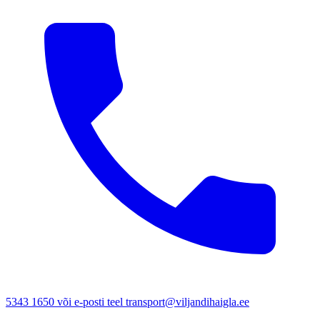
5343 1650 või e-posti teel transport@viljandihaigla.ee