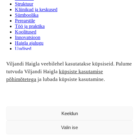
Struktuur
Kliinikud ja keskused
Sümboolika
Perearstile
Töö ja praktika
Koolitused
Innovatsioon
Haigla ajalugu
Uudised
Ruumide rent
Viljandi Haigla veebilehel kasutatakse küpsiseid. Palume
Patsiendi turvalisus ja õigused
Patsiendi õigused ja kohustused
tutvuda Viljandi Haigla
küpsiste kasutamise
Patsiendiohutus
põhimõtetega
ja lubada küpsiste kasutamine.
Patsientide nõukoda
Tagasiside
Andmekaitse
Ravivigade hüvitis
Luban kõik
Keeldun
Valin ise