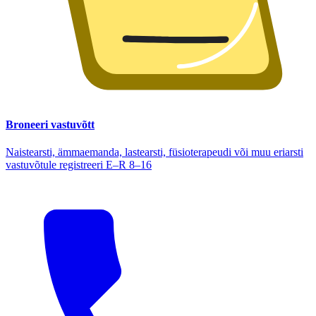
Broneeri vastuvõtt
Naistearsti, ämmaemanda, lastearsti, füsioterapeudi või muu eriarsti
vastuvõtule registreeri E–R 8–16