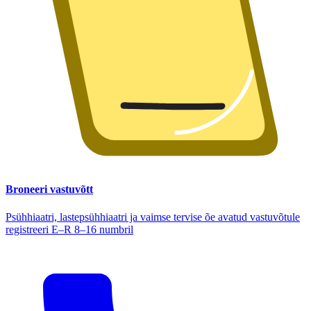
Broneeri vastuvõtt
Psühhiaatri, lastepsühhiaatri ja vaimse tervise õe avatud vastuvõtule
registreeri E–R 8–16 numbril