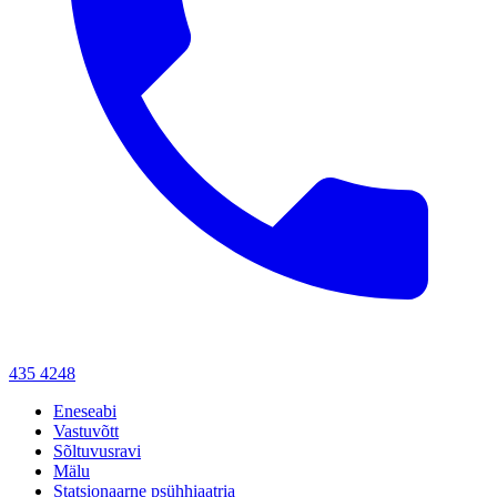
435 4248
Eneseabi
Vastuvõtt
Sõltuvusravi
Mälu
Statsionaarne psühhiaatria