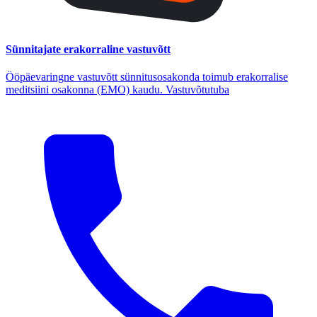
Sünnitajate erakorraline vastuvõtt
Ööpäevaringne vastuvõtt sünnitusosakonda toimub erakorralise
meditsiini osakonna (EMO) kaudu. Vastuvõtutuba