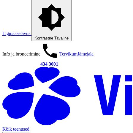
Ligipääsetavus
Kontrastne
Tavaline
Info ja broneerimine
Tervikum
Jämejala
434 3001
Kõik teenused