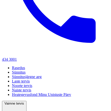
434 3001
Rasedus
Sünnitus
Sünnitusjärgne aeg
Laste tervis
Noorte tervis
Naiste tervis
Heategevusfond Minu Unistuste Päev
Vaimne tervis