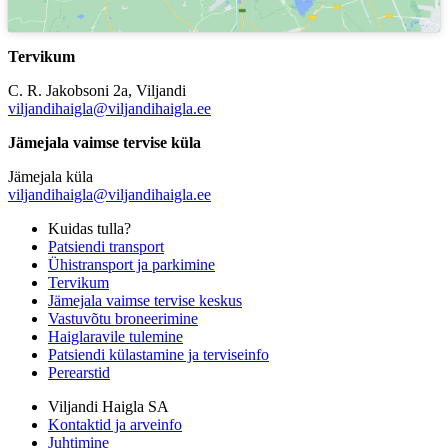
Tervikum
C. R. Jakobsoni 2a, Viljandi
viljandihaigla@viljandihaigla.ee
Jämejala vaimse tervise küla
Jämejala küla
viljandihaigla@viljandihaigla.ee
Kuidas tulla?
Patsiendi transport
Ühistransport ja parkimine
Tervikum
Jämejala vaimse tervise keskus
Vastuvõtu broneerimine
Haiglaravile tulemine
Patsiendi külastamine ja terviseinfo
Perearstid
Viljandi Haigla SA
Kontaktid ja arveinfo
Juhtimine