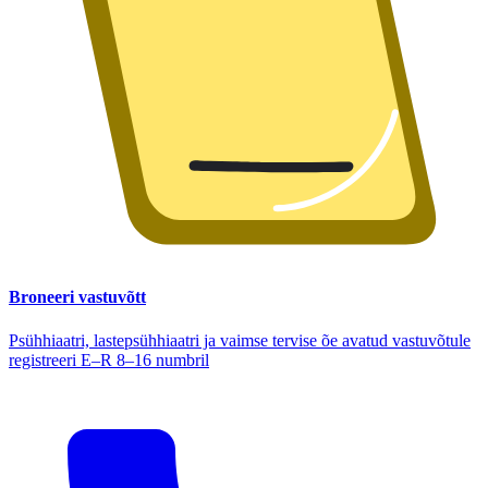
Broneeri vastuvõtt
Psühhiaatri, lastepsühhiaatri ja vaimse tervise õe avatud vastuvõtule
registreeri E–R 8–16 numbril