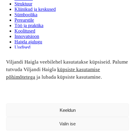
Struktuur
Kliinikud ja keskused
Sümboolika
Perearstile
Töö ja praktika
Koolitused
Innovatsioon
Haigla ajalugu
Uudised
Ruumide rent
Viljandi Haigla veebilehel kasutatakse küpsiseid. Palume
Patsiendi turvalisus ja õigused
Patsiendi õigused ja kohustused
tutvuda Viljandi Haigla
küpsiste kasutamise
Patsiendiohutus
põhimõtetega
ja lubada küpsiste kasutamine.
Patsientide nõukoda
Tagasiside
Andmekaitse
Ravivigade hüvitis
Luban kõik
Keeldun
Valin ise