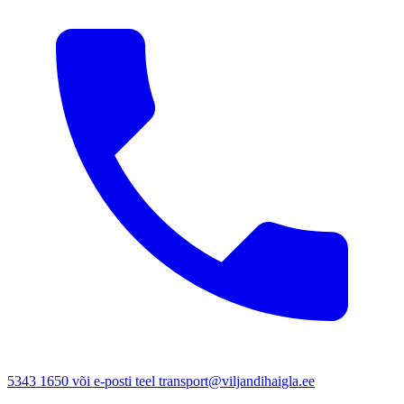
5343 1650 või e-posti teel transport@viljandihaigla.ee