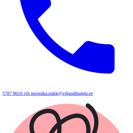
5787 8616 või moonika.pukk@viljandihaigla.ee