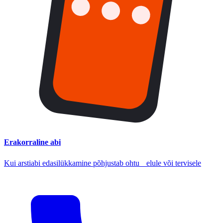
Erakorraline abi
Kui arstiabi edasilükkamine põhjustab ohtu elule või tervisele