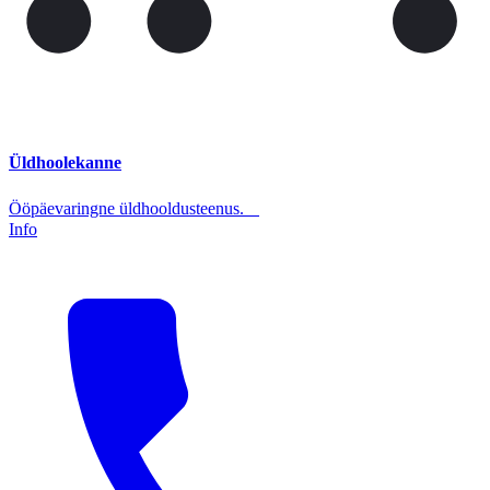
Üldhoolekanne
Ööpäevaringne üldhooldusteenus.
Info