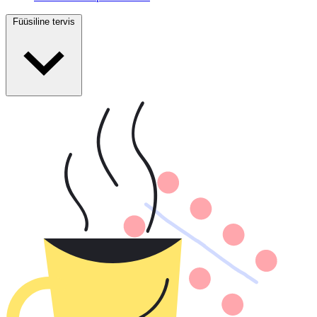
Füüsiline tervis