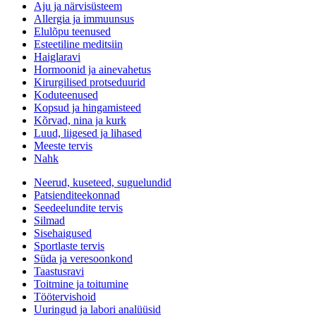
Aju ja närvisüsteem
Allergia ja immuunsus
Elulõpu teenused
Esteetiline meditsiin
Haiglaravi
Hormoonid ja ainevahetus
Kirurgilised protseduurid
Koduteenused
Kopsud ja hingamisteed
Kõrvad, nina ja kurk
Luud, liigesed ja lihased
Meeste tervis
Nahk
Neerud, kuseteed, suguelundid
Patsienditeekonnad
Seedeelundite tervis
Silmad
Sisehaigused
Sportlaste tervis
Süda ja veresoonkond
Taastusravi
Toitmine ja toitumine
Töötervishoid
Uuringud ja labori analüüsid