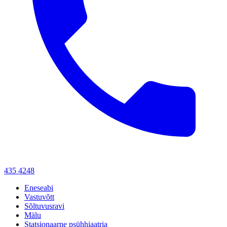
435 4248
Eneseabi
Vastuvõtt
Sõltuvusravi
Mälu
Statsionaarne psühhiaatria