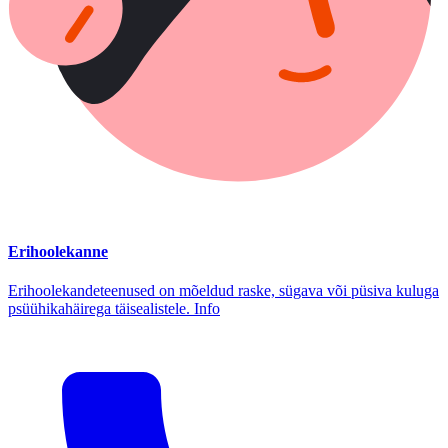
Erihoolekanne
Erihoolekandeteenused on mõeldud raske, sügava või püsiva kuluga
psüühikahäirega täisealistele. Info