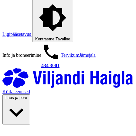
Ligipääsetavus
Kontrastne
Tavaline
Info ja broneerimine
Tervikum
Jämejala
434 3001
Kõik teenused
Laps ja pere