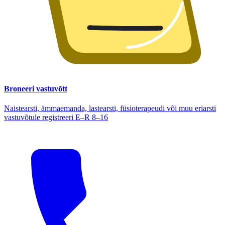
Broneeri vastuvõtt
Naistearsti, ämmaemanda, lastearsti, füsioterapeudi või muu eriarsti
vastuvõtule registreeri E–R 8–16