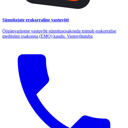
Sünnitajate erakorraline vastuvõtt
Ööpäevaringne vastuvõtt sünnitusosakonda toimub erakorralise
meditsiini osakonna (EMO) kaudu. Vastuvõtutuba