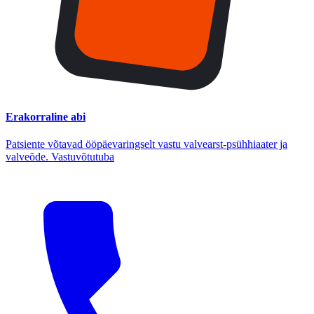
Erakorraline abi
Patsiente võtavad ööpäevaringselt vastu valvearst-psühhiaater ja
valveõde. Vastuvõtutuba