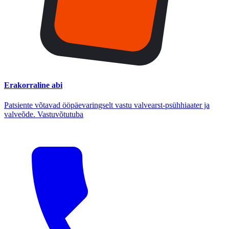
Erakorraline abi
Patsiente võtavad ööpäevaringselt vastu valvearst-psühhiaater ja
valveõde. Vastuvõtutuba