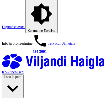
Ligipääsetavus
Kontrastne
Tavaline
Info ja broneerimine
Tervikum
Jämejala
434 3001
Kõik teenused
Laps ja pere