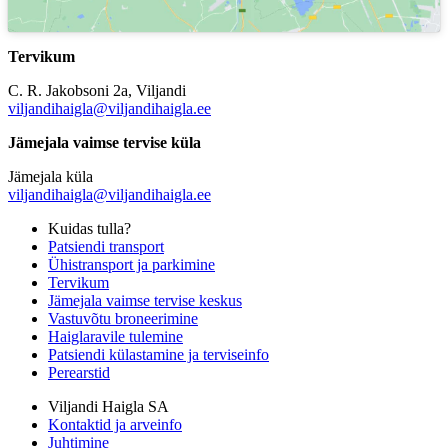
Tervikum
C. R. Jakobsoni 2a, Viljandi
viljandihaigla@viljandihaigla.ee
Jämejala vaimse tervise küla
Jämejala küla
viljandihaigla@viljandihaigla.ee
Kuidas tulla?
Patsiendi transport
Ühistransport ja parkimine
Tervikum
Jämejala vaimse tervise keskus
Vastuvõtu broneerimine
Haiglaravile tulemine
Patsiendi külastamine ja terviseinfo
Perearstid
Viljandi Haigla SA
Kontaktid ja arveinfo
Juhtimine