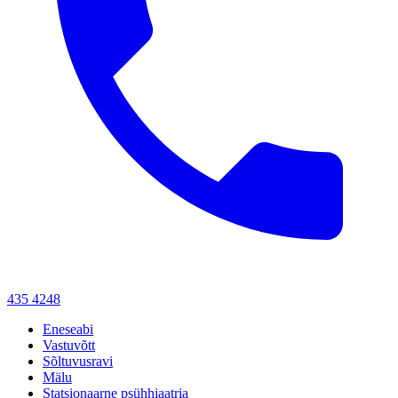
435 4248
Eneseabi
Vastuvõtt
Sõltuvusravi
Mälu
Statsionaarne psühhiaatria