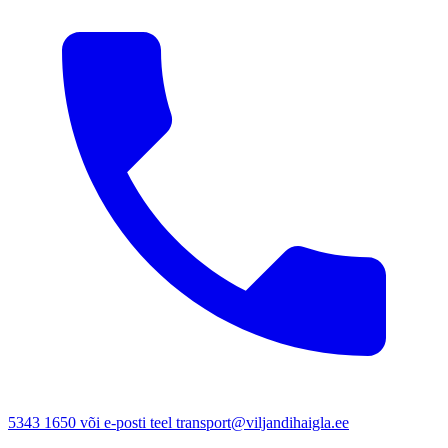
5343 1650 või e-posti teel transport@viljandihaigla.ee