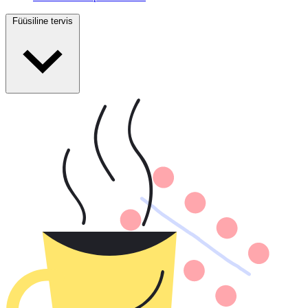
Füüsiline tervis