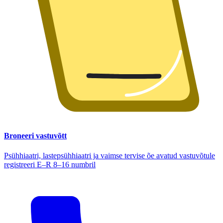
Broneeri vastuvõtt
Psühhiaatri, lastepsühhiaatri ja vaimse tervise õe avatud vastuvõtule
registreeri E–R 8–16 numbril