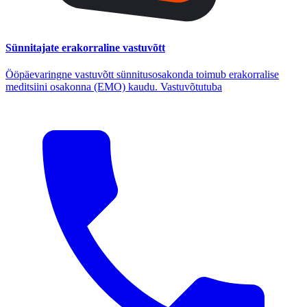
Sünnitajate erakorraline vastuvõtt
Ööpäevaringne vastuvõtt sünnitusosakonda toimub erakorralise
meditsiini osakonna (EMO) kaudu. Vastuvõtutuba