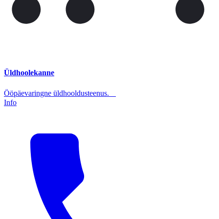
Üldhoolekanne
Ööpäevaringne üldhooldusteenus.
Info