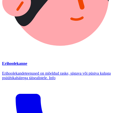
Erihoolekanne
Erihoolekandeteenused on mõeldud raske, sügava või püsiva kuluga
psüühikahäirega täisealistele. Info