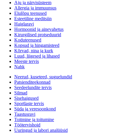
Aju ja närvisüsteem
Allergia ja immuunsus
Elulõpu teenused
Esteetiline meditsiin
Haiglaravi
Hormoonid ja ainevahetus
Kirurgilised protseduurid
Koduteenused
Kopsud ja hingamisteed
Kõrvad, nina ja kurk
Luud, liigesed ja lihased
Meeste tervis
Nahk
Neerud, kuseteed, suguelundid
Patsienditeekonnad
Seedeelundite tervis
Silmad
Sisehaigused
Sportlaste tervis
Süda ja veresoonkond
Taastusravi
Toitmine ja toitumine
Töötervishoid
Uuringud ja labori analüüsid