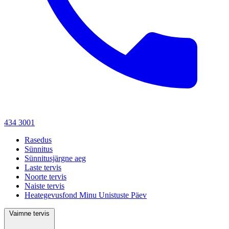
434 3001
Rasedus
Sünnitus
Sünnitusjärgne aeg
Laste tervis
Noorte tervis
Naiste tervis
Heategevusfond Minu Unistuste Päev
Vaimne tervis