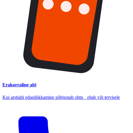
Erakorraline abi
Kui arstiabi edasilükkamine põhjustab ohtu elule või tervisele