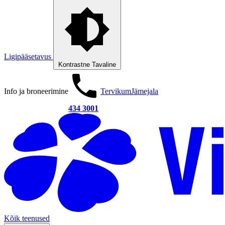
Ligipääsetavus
Kontrastne
Tavaline
Info ja broneerimine
Tervikum
Jämejala
434 3001
Kõik teenused