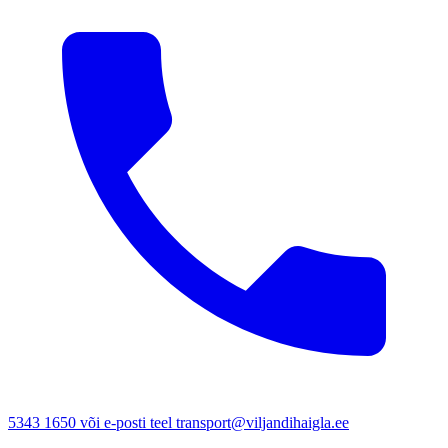
5343 1650 või e-posti teel transport@viljandihaigla.ee