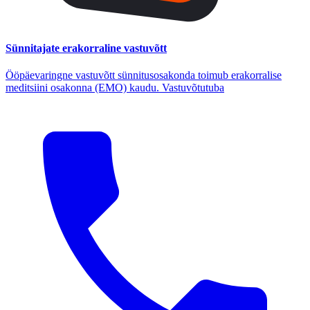
Sünnitajate erakorraline vastuvõtt
Ööpäevaringne vastuvõtt sünnitusosakonda toimub erakorralise
meditsiini osakonna (EMO) kaudu. Vastuvõtutuba