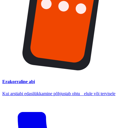
Erakorraline abi
Kui arstiabi edasilükkamine põhjustab ohtu elule või tervisele