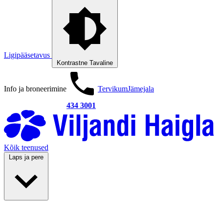
Ligipääsetavus
Kontrastne
Tavaline
Info ja broneerimine
Tervikum
Jämejala
434 3001
Kõik teenused
Laps ja pere