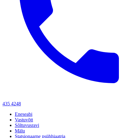
435 4248
Eneseabi
Vastuvõtt
Sõltuvusravi
Mälu
Statsionaarne psühhiaatria