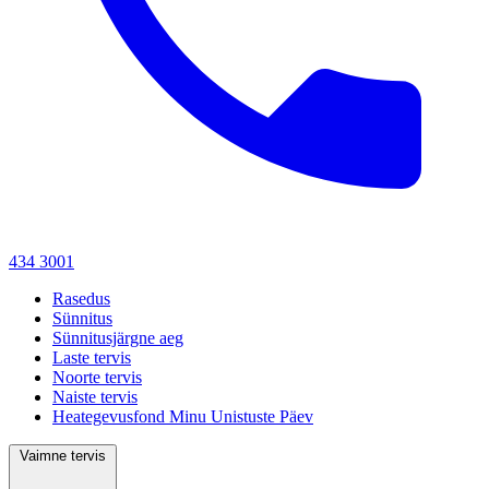
434 3001
Rasedus
Sünnitus
Sünnitusjärgne aeg
Laste tervis
Noorte tervis
Naiste tervis
Heategevusfond Minu Unistuste Päev
Vaimne tervis