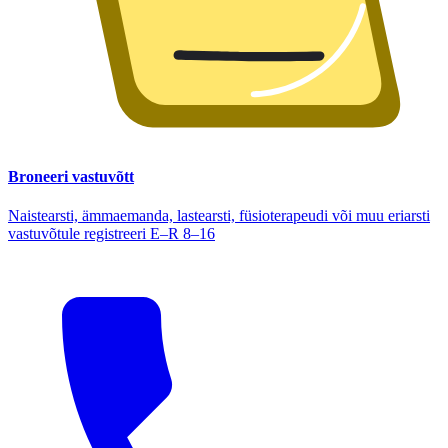
Broneeri vastuvõtt
Naistearsti, ämmaemanda, lastearsti, füsioterapeudi või muu eriarsti
vastuvõtule registreeri E–R 8–16