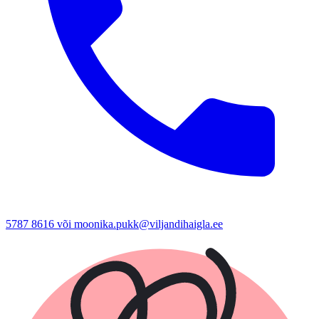
5787 8616 või moonika.pukk@viljandihaigla.ee