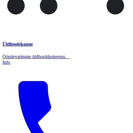
Üldhoolekanne
Ööpäevaringne üldhooldusteenus.
Info