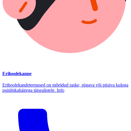
Erihoolekanne
Erihoolekandeteenused on mõeldud raske, sügava või püsiva kuluga
psüühikahäirega täisealistele. Info