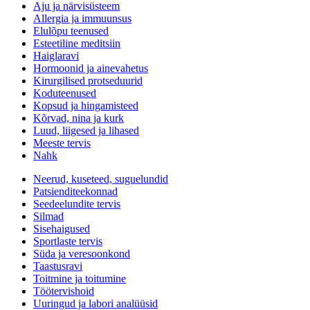
Aju ja närvisüsteem
Allergia ja immuunsus
Elulõpu teenused
Esteetiline meditsiin
Haiglaravi
Hormoonid ja ainevahetus
Kirurgilised protseduurid
Koduteenused
Kopsud ja hingamisteed
Kõrvad, nina ja kurk
Luud, liigesed ja lihased
Meeste tervis
Nahk
Neerud, kuseteed, suguelundid
Patsienditeekonnad
Seedeelundite tervis
Silmad
Sisehaigused
Sportlaste tervis
Süda ja veresoonkond
Taastusravi
Toitmine ja toitumine
Töötervishoid
Uuringud ja labori analüüsid