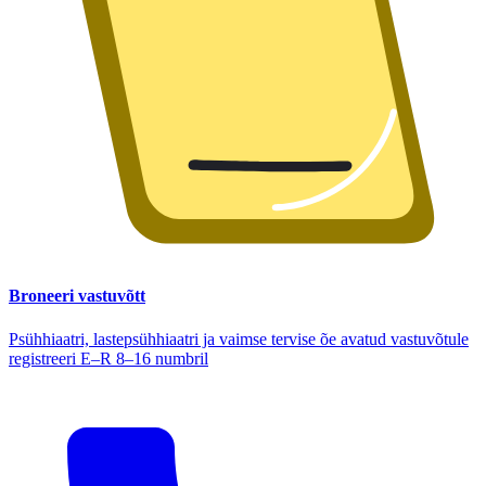
Broneeri vastuvõtt
Psühhiaatri, lastepsühhiaatri ja vaimse tervise õe avatud vastuvõtule
registreeri E–R 8–16 numbril