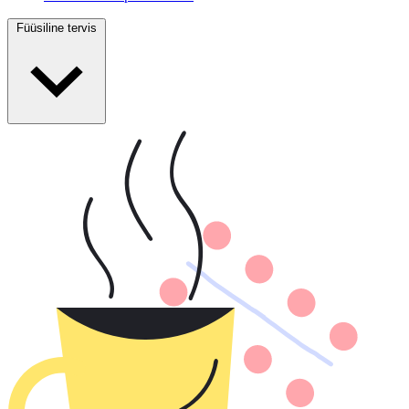
Füüsiline tervis