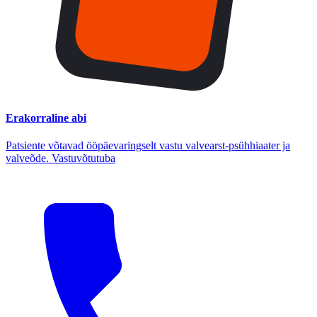
Erakorraline abi
Patsiente võtavad ööpäevaringselt vastu valvearst-psühhiaater ja
valveõde. Vastuvõtutuba