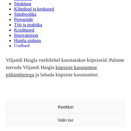
Struktuur
Kliinikud ja keskused
Sümboolika
Perearstile
Töö ja praktika
Koolitused
Innovatsioon
Haigla ajalugu
Uudised
Ruumide rent
Viljandi Haigla veebilehel kasutatakse küpsiseid. Palume
Patsiendi turvalisus ja õigused
Patsiendi õigused ja kohustused
tutvuda Viljandi Haigla
küpsiste kasutamise
Patsiendiohutus
põhimõtetega
ja lubada küpsiste kasutamine.
Patsientide nõukoda
Tagasiside
Andmekaitse
Ravivigade hüvitis
Luban kõik
Keeldun
Valin ise