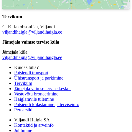
Tervikum
C. R. Jakobsoni 2a, Viljandi
viljandihaigla@viljandihaigla.ee
Jämejala vaimse tervise küla
Jämejala küla
viljandihaigla@viljandihaigla.ee
Kuidas tulla?
Patsiendi transport
Ühistransport ja parkimine
Tervikum
Jämejala vaimse tervise keskus
Vastuvõtu broneerimine
Haiglaravile tulemine
Patsiendi külastamine ja terviseinfo
Perearstid
Viljandi Haigla SA
Kontaktid ja arveinfo
Juhtimine