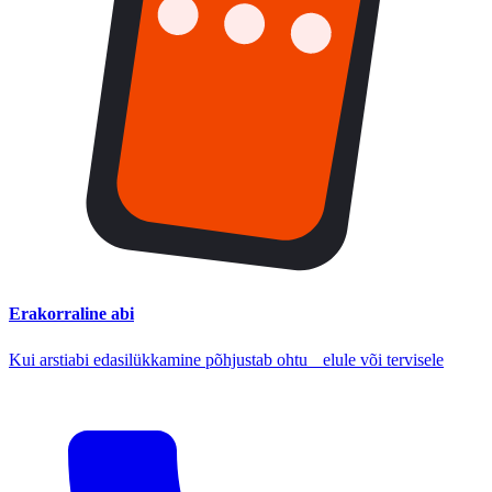
Erakorraline abi
Kui arstiabi edasilükkamine põhjustab ohtu elule või tervisele