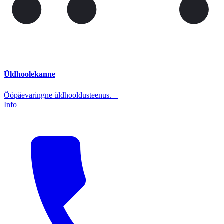
Üldhoolekanne
Ööpäevaringne üldhooldusteenus.
Info