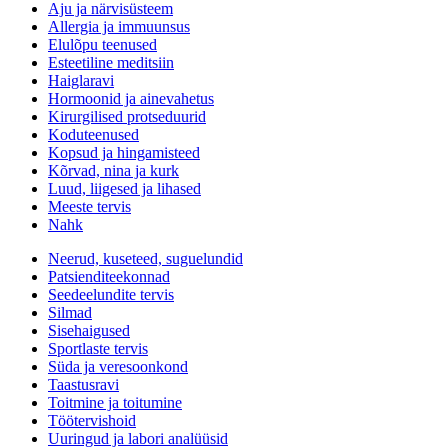
Aju ja närvisüsteem
Allergia ja immuunsus
Elulõpu teenused
Esteetiline meditsiin
Haiglaravi
Hormoonid ja ainevahetus
Kirurgilised protseduurid
Koduteenused
Kopsud ja hingamisteed
Kõrvad, nina ja kurk
Luud, liigesed ja lihased
Meeste tervis
Nahk
Neerud, kuseteed, suguelundid
Patsienditeekonnad
Seedeelundite tervis
Silmad
Sisehaigused
Sportlaste tervis
Süda ja veresoonkond
Taastusravi
Toitmine ja toitumine
Töötervishoid
Uuringud ja labori analüüsid