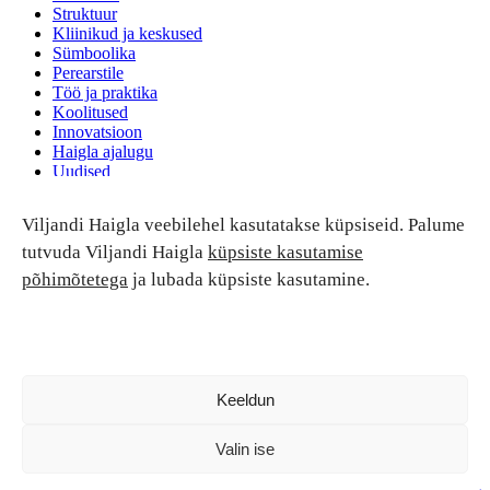
Struktuur
Kliinikud ja keskused
Sümboolika
Perearstile
Töö ja praktika
Koolitused
Innovatsioon
Haigla ajalugu
Uudised
Ruumide rent
Viljandi Haigla veebilehel kasutatakse küpsiseid. Palume
Patsiendi turvalisus ja õigused
Patsiendi õigused ja kohustused
tutvuda Viljandi Haigla
küpsiste kasutamise
Patsiendiohutus
põhimõtetega
ja lubada küpsiste kasutamine.
Patsientide nõukoda
Tagasiside
Andmekaitse
Ravivigade hüvitis
Luban kõik
Keeldun
Valin ise