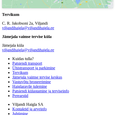
Tervikum
C. R. Jakobsoni 2a, Viljandi
viljandihaigla@viljandihaigla.ee
Jämejala vaimse tervise küla
Jämejala küla
viljandihaigla@viljandihaigla.ee
Kuidas tulla?
Patsiendi transport
Ühistransport ja parkimine
Tervikum
Jämejala vaimse tervise keskus
Vastuvõtu broneerimine
Haiglaravile tulemine
Patsiendi külastamine ja terviseinfo
Perearstid
Viljandi Haigla SA
Kontaktid ja arveinfo
Juhtimine