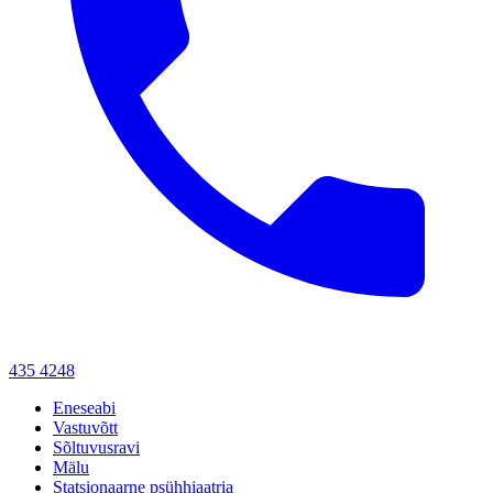
435 4248
Eneseabi
Vastuvõtt
Sõltuvusravi
Mälu
Statsionaarne psühhiaatria