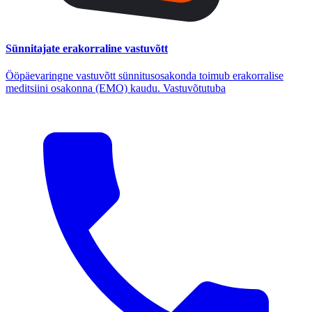
Sünnitajate erakorraline vastuvõtt
Ööpäevaringne vastuvõtt sünnitusosakonda toimub erakorralise
meditsiini osakonna (EMO) kaudu. Vastuvõtutuba