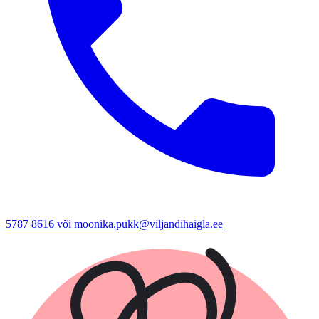
5787 8616 või moonika.pukk@viljandihaigla.ee