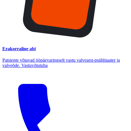
Erakorraline abi
Patsiente võtavad ööpäevaringselt vastu valvearst-psühhiaater ja
valveõde. Vastuvõtutuba