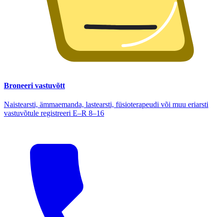
Broneeri vastuvõtt
Naistearsti, ämmaemanda, lastearsti, füsioterapeudi või muu eriarsti
vastuvõtule registreeri E–R 8–16