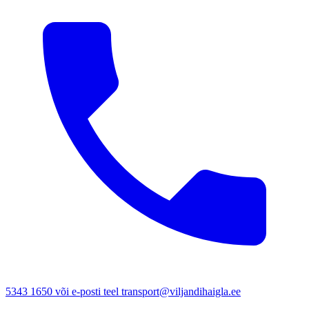
5343 1650 või e-posti teel transport@viljandihaigla.ee