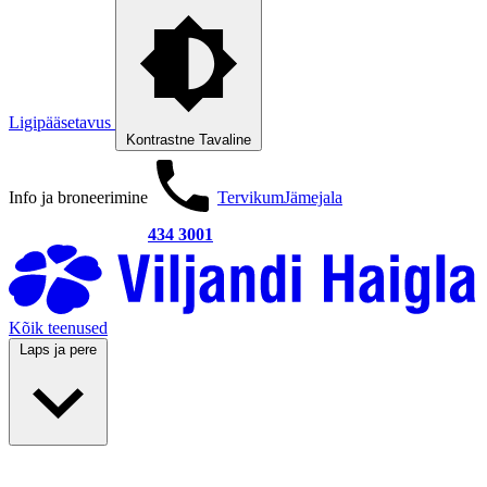
Ligipääsetavus
Kontrastne
Tavaline
Info ja broneerimine
Tervikum
Jämejala
434 3001
Kõik teenused
Laps ja pere