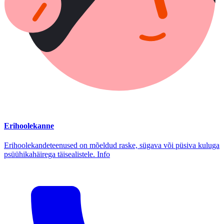
Erihoolekanne
Erihoolekandeteenused on mõeldud raske, sügava või püsiva kuluga
psüühikahäirega täisealistele. Info