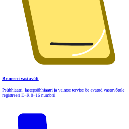
Broneeri vastuvõtt
Psühhiaatri, lastepsühhiaatri ja vaimse tervise õe avatud vastuvõtule
registreeri E–R 8–16 numbril