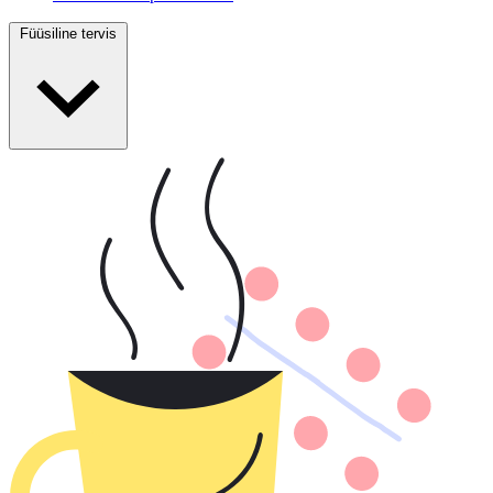
Füüsiline tervis