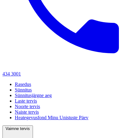
434 3001
Rasedus
Sünnitus
Sünnitusjärgne aeg
Laste tervis
Noorte tervis
Naiste tervis
Heategevusfond Minu Unistuste Päev
Vaimne tervis