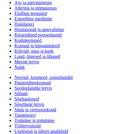
Aju ja närvisüsteem
Allergia ja immuunsus
Elulõpu teenused
Esteetiline meditsiin
Haiglaravi
Hormoonid ja ainevahetus
Kirurgilised protseduurid
Koduteenused
Kopsud ja hingamisteed
Kõrvad, nina ja kurk
Luud, liigesed ja lihased
Meeste tervis
Nahk
Neerud, kuseteed, suguelundid
Patsienditeekonnad
Seedeelundite tervis
Silmad
Sisehaigused
Sportlaste tervis
Süda ja veresoonkond
Taastusravi
Toitmine ja toitumine
Töötervishoid
Uuringud ja labori analüüsid