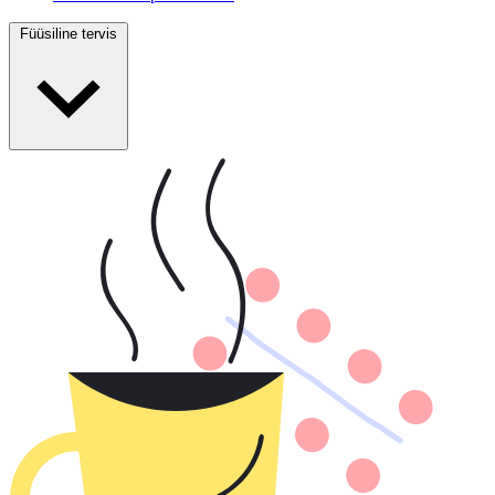
Füüsiline tervis