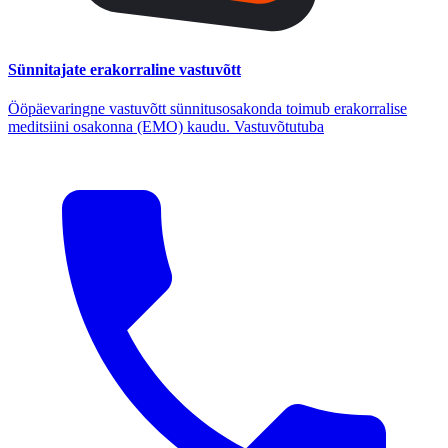
Sünnitajate erakorraline vastuvõtt
Ööpäevaringne vastuvõtt sünnitusosakonda toimub erakorralise
meditsiini osakonna (EMO) kaudu. Vastuvõtutuba