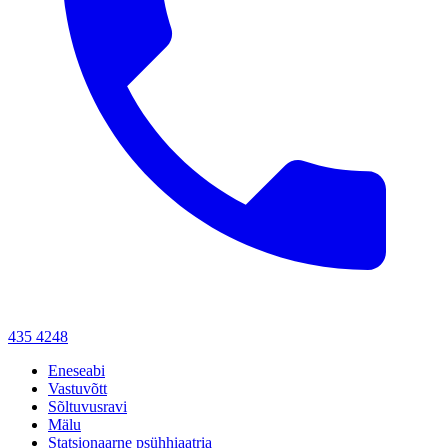
435 4248
Eneseabi
Vastuvõtt
Sõltuvusravi
Mälu
Statsionaarne psühhiaatria