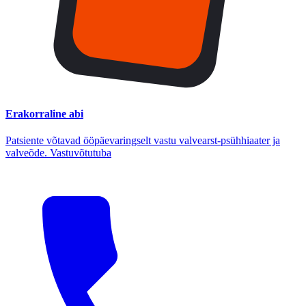
Erakorraline abi
Patsiente võtavad ööpäevaringselt vastu valvearst-psühhiaater ja
valveõde. Vastuvõtutuba