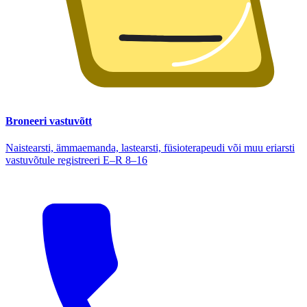
Broneeri vastuvõtt
Naistearsti, ämmaemanda, lastearsti, füsioterapeudi või muu eriarsti
vastuvõtule registreeri E–R 8–16