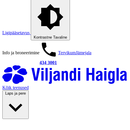
Ligipääsetavus
Kontrastne
Tavaline
Info ja broneerimine
Tervikum
Jämejala
434 3001
Kõik teenused
Laps ja pere