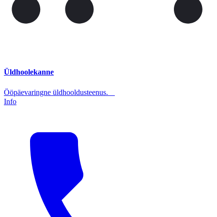
Üldhoolekanne
Ööpäevaringne üldhooldusteenus.
Info