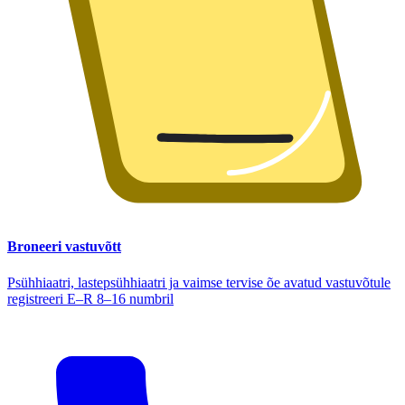
Broneeri vastuvõtt
Psühhiaatri, lastepsühhiaatri ja vaimse tervise õe avatud vastuvõtule
registreeri E–R 8–16 numbril