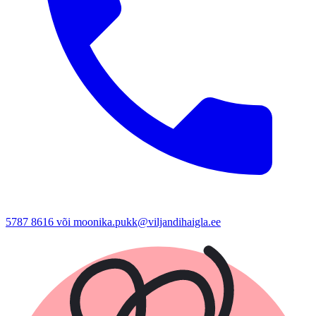
5787 8616 või moonika.pukk@viljandihaigla.ee