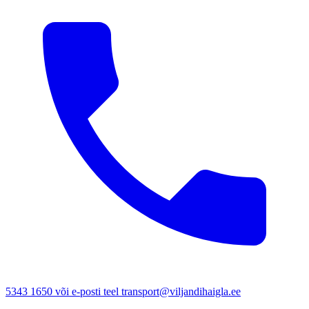
5343 1650 või e-posti teel transport@viljandihaigla.ee