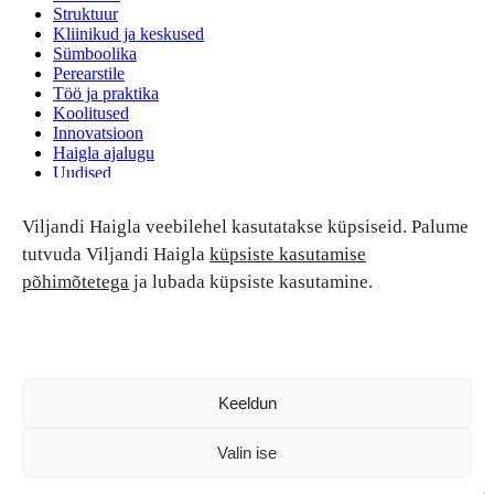
Struktuur
Kliinikud ja keskused
Sümboolika
Perearstile
Töö ja praktika
Koolitused
Innovatsioon
Haigla ajalugu
Uudised
Ruumide rent
Viljandi Haigla veebilehel kasutatakse küpsiseid. Palume
Patsiendi turvalisus ja õigused
Patsiendi õigused ja kohustused
tutvuda Viljandi Haigla
küpsiste kasutamise
Patsiendiohutus
põhimõtetega
ja lubada küpsiste kasutamine.
Patsientide nõukoda
Tagasiside
Andmekaitse
Ravivigade hüvitis
Luban kõik
Keeldun
Valin ise