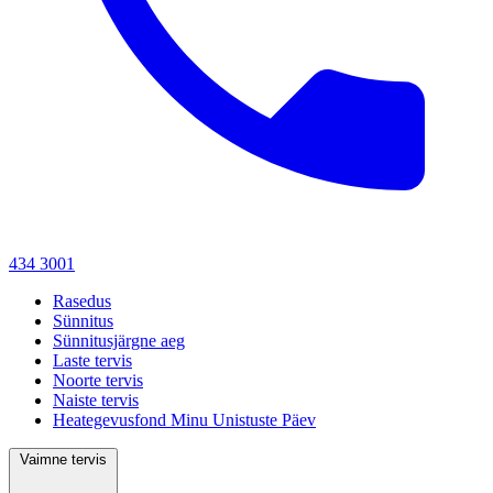
434 3001
Rasedus
Sünnitus
Sünnitusjärgne aeg
Laste tervis
Noorte tervis
Naiste tervis
Heategevusfond Minu Unistuste Päev
Vaimne tervis