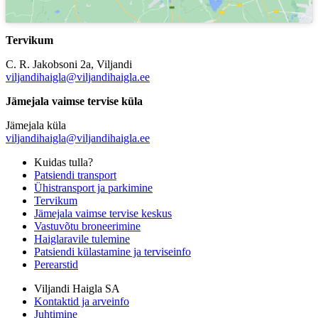
Tervikum
C. R. Jakobsoni 2a, Viljandi
viljandihaigla@viljandihaigla.ee
Jämejala vaimse tervise küla
Jämejala küla
viljandihaigla@viljandihaigla.ee
Kuidas tulla?
Patsiendi transport
Ühistransport ja parkimine
Tervikum
Jämejala vaimse tervise keskus
Vastuvõtu broneerimine
Haiglaravile tulemine
Patsiendi külastamine ja terviseinfo
Perearstid
Viljandi Haigla SA
Kontaktid ja arveinfo
Juhtimine