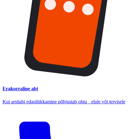
Erakorraline abi
Kui arstiabi edasilükkamine põhjustab ohtu elule või tervisele