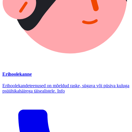
Erihoolekanne
Erihoolekandeteenused on mõeldud raske, sügava või püsiva kuluga
psüühikahäirega täisealistele. Info