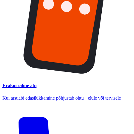
Erakorraline abi
Kui arstiabi edasilükkamine põhjustab ohtu elule või tervisele