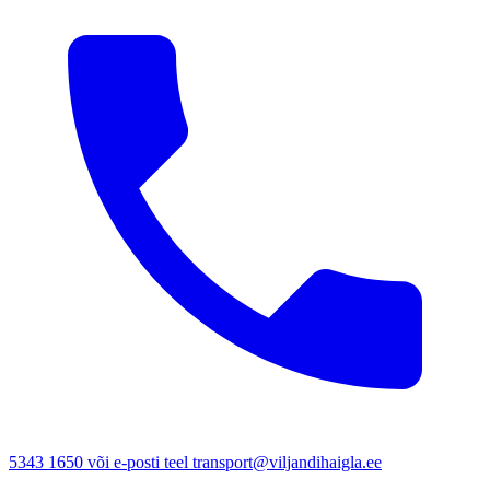
5343 1650 või e-posti teel transport@viljandihaigla.ee