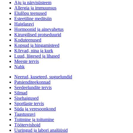
Aju ja närvisüsteem
Allergia ja immuunsus
Elulõpu teenused
Esteetiline meditsiin
Haiglaravi
Hormoonid ja ainevahetus
Kirurgilised protseduurid
Koduteenused
Kopsud ja hingamisteed
Kõrvad, nina ja kurk
Luud, liigesed ja lihased
Meeste tervis
Nahk
Neerud, kuseteed, suguelundid
Patsienditeekonnad
Seedeelundite tervis
Silmad
Sisehaigused
Sportlaste tervis
Süda ja veresoonkond
Taastusravi
Toitmine ja toitumine
Töötervishoid
Uuringud ja labori analüüsid