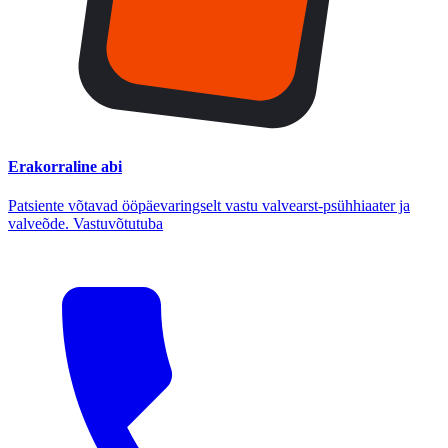
Erakorraline abi
Patsiente võtavad ööpäevaringselt vastu valvearst-psühhiaater ja
valveõde. Vastuvõtutuba