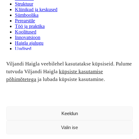
Struktuur
Kliinikud ja keskused
Sümboolika
Perearstile
Töö ja praktika
Koolitused
Innovatsioon
Haigla ajalugu
Uudised
Ruumide rent
Viljandi Haigla veebilehel kasutatakse küpsiseid. Palume
Patsiendi turvalisus ja õigused
Patsiendi õigused ja kohustused
tutvuda Viljandi Haigla
küpsiste kasutamise
Patsiendiohutus
põhimõtetega
ja lubada küpsiste kasutamine.
Patsientide nõukoda
Tagasiside
Andmekaitse
Ravivigade hüvitis
Luban kõik
Keeldun
Valin ise