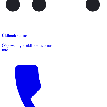
Üldhoolekanne
Ööpäevaringne üldhooldusteenus.
Info