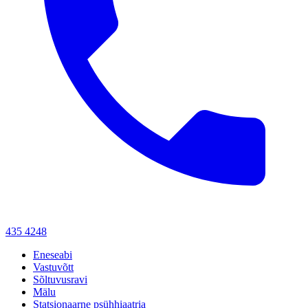
435 4248
Eneseabi
Vastuvõtt
Sõltuvusravi
Mälu
Statsionaarne psühhiaatria