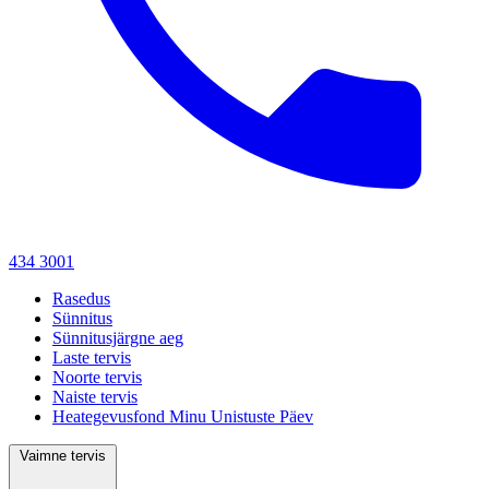
434 3001
Rasedus
Sünnitus
Sünnitusjärgne aeg
Laste tervis
Noorte tervis
Naiste tervis
Heategevusfond Minu Unistuste Päev
Vaimne tervis