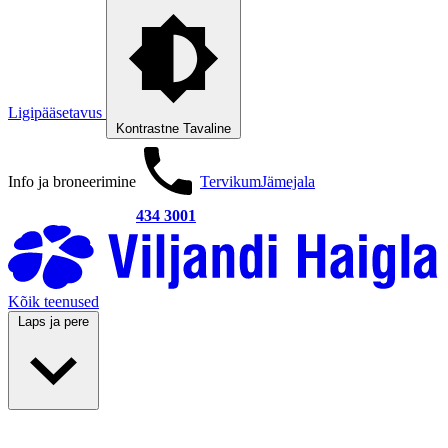
Ligipääsetavus
Kontrastne
Tavaline
Info ja broneerimine
Tervikum
Jämejala
434 3001
Kõik teenused
Laps ja pere