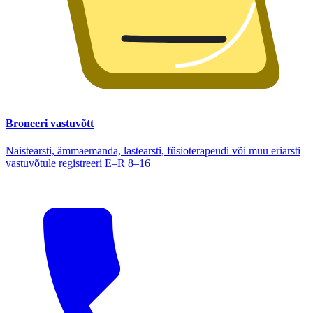
Broneeri vastuvõtt
Naistearsti, ämmaemanda, lastearsti, füsioterapeudi või muu eriarsti
vastuvõtule registreeri E–R 8–16