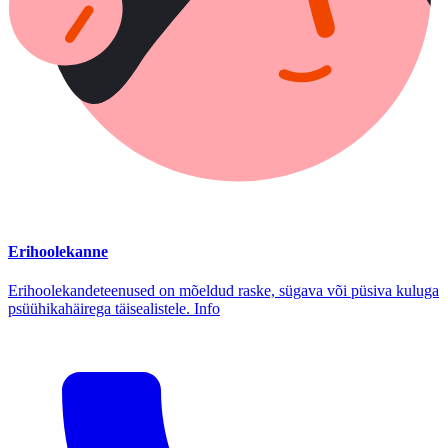
Erihoolekanne
Erihoolekandeteenused on mõeldud raske, sügava või püsiva kuluga
psüühikahäirega täisealistele. Info