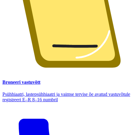
Broneeri vastuvõtt
Psühhiaatri, lastepsühhiaatri ja vaimse tervise õe avatud vastuvõtule
registreeri E–R 8–16 numbril