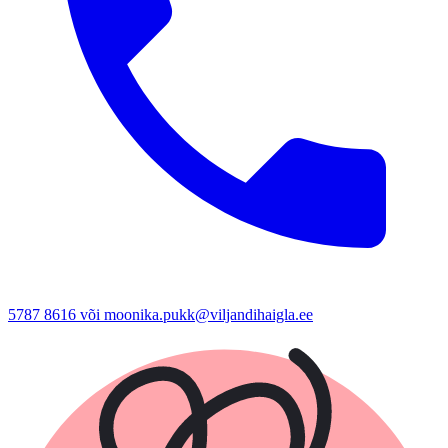
5787 8616 või moonika.pukk@viljandihaigla.ee