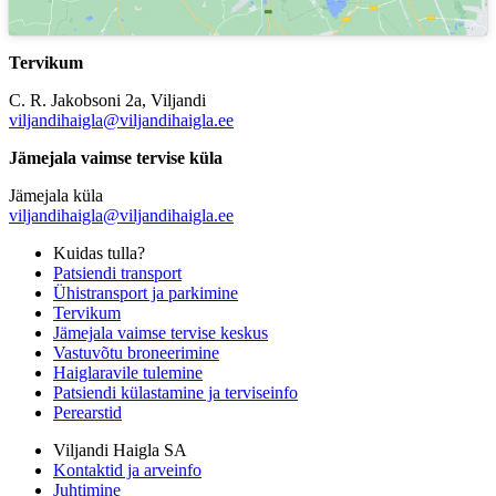
Tervikum
C. R. Jakobsoni 2a, Viljandi
viljandihaigla@viljandihaigla.ee
Jämejala vaimse tervise küla
Jämejala küla
viljandihaigla@viljandihaigla.ee
Kuidas tulla?
Patsiendi transport
Ühistransport ja parkimine
Tervikum
Jämejala vaimse tervise keskus
Vastuvõtu broneerimine
Haiglaravile tulemine
Patsiendi külastamine ja terviseinfo
Perearstid
Viljandi Haigla SA
Kontaktid ja arveinfo
Juhtimine