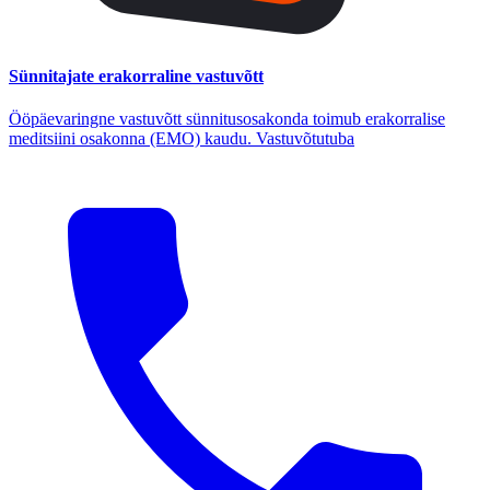
Sünnitajate erakorraline vastuvõtt
Ööpäevaringne vastuvõtt sünnitusosakonda toimub erakorralise
meditsiini osakonna (EMO) kaudu. Vastuvõtutuba